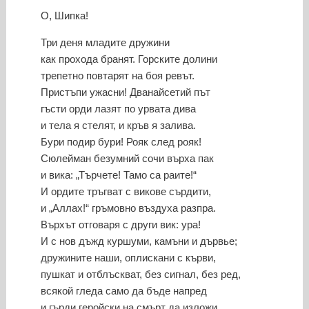
О, Шипка!
Три деня младите дружини
как прохода бранят. Горските долини
трепетно повтарят на боя ревът.
Пристъпи ужасни! Дванайсетий път
гъсти орди лазят по урвата дива
и тела я стелят, и кръв я залива.
Бури подир бури! Рояк след рояк!
Сюлейман безумний сочи върха пак
и вика: „Търчете! Тамо са раите!“
И ордите тръгват с викове сърдити,
и „Аллах!“ гръмовно въздуха разпра.
Върхът отговаря с други вик: ура!
И с нов дъжд куршуми, камъни и дървье;
дружините наши, оплискани с кърви,
пушкат и отблъскват, без сигнал, без ред,
всякой гледа само да бъде напред
и гърди геройски на смърт да изложи,