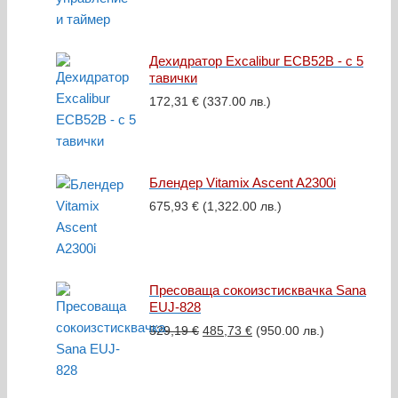
Дехидратор Excalibur ECB52B - с 5
тавички
172,31
€
(337.00 лв.)
Блендер Vitamix Ascent A2300i
675,93
€
(1,322.00 лв.)
Пресоваща сокоизстисквачка Sana
EUJ-828
Original
Текущата
529,19
€
485,73
€
(950.00 лв.)
price
цена
was:
е:
529,19 €.
485,73 €.