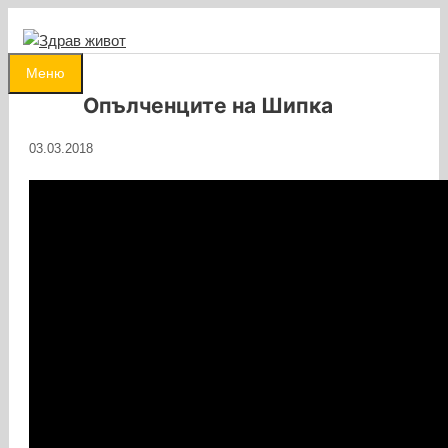
Към
съдържанието
0
Меню
Опълченците на Шипка
03.03.2018