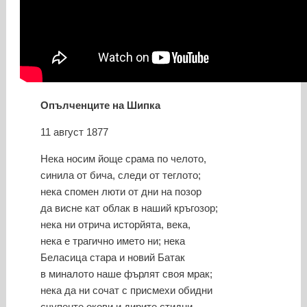
Опълченците на Шипка
11 август 1877
Нека носим йоще срама по челото,
синила от бича, следи от теглото;
нека спомен люти от дни на позор
да висне кат облак в наший кръгозор;
нека ни отрича исторйята, века,
нека е трагично името ни; нека
Беласица стара и новий Батак
в миналото наше фърлят своя мрак;
нека да ни сочат с присмехи обидни
счупенте окови и дирите стидни