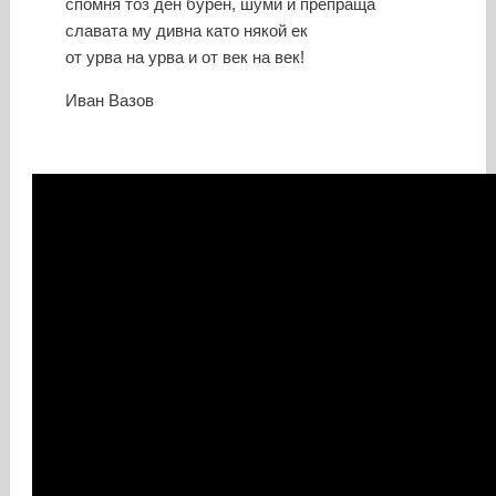
спомня тоз ден бурен, шуми и препраща
славата му дивна като някой ек
от урва на урва и от век на век!
Иван Вазов