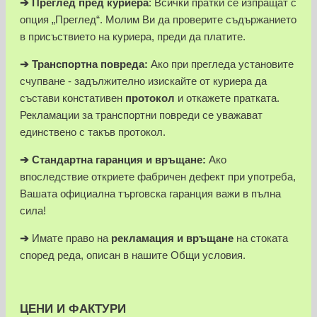
➔
Преглед пред куриера
: Всички пратки се изпращат с
опция „Преглед“. Молим Ви да проверите съдържанието
в присъствието на куриера, преди да платите.
➔
Транспортна повреда:
Ако при прегледа установите
счупване - задължително изискайте от куриера да
състави констативен
протокол
и откажете пратката.
Рекламации за транспортни повреди се уважават
единствено с такъв протокол.
➔
Стандартна гаранция и връщане:
Ако
впоследствие откриете фабричен дефект при употреба,
Вашата официална търговска гаранция важи в пълна
сила!
➔
Имате право на
рекламация и връщане
на стоката
според реда, описан в нашите Общи условия.
ЦЕНИ И ФАКТУРИ