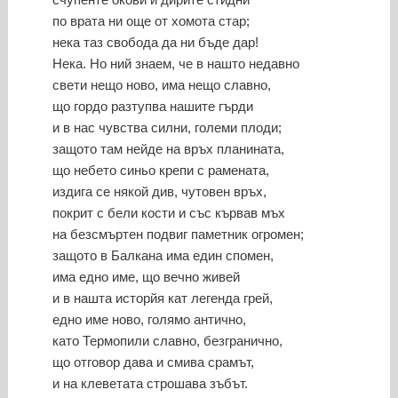
по врата ни още от хомота стар;
нека таз свобода да ни бъде дар!
Нека. Но ний знаем, че в нашто недавно
свети нещо ново, има нещо славно,
що гордо разтупва нашите гърди
и в нас чувства силни, големи плоди;
защото там нейде на връх планината,
що небето синьо крепи с рамената,
издига се някой див, чутовен връх,
покрит с бели кости и със кървав мъх
на безсмъртен подвиг паметник огромен;
защото в Балкана има един спомен,
има едно име, що вечно живей
и в нашта исторйя кат легенда грей,
едно име ново, голямо антично,
като Термопили славно, безгранично,
що отговор дава и смива срамът,
и на клеветата строшава зъбът.