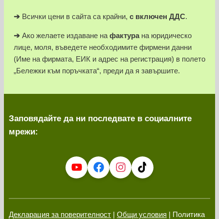
➔
Всички цени в сайта са крайни,
с включен ДДС
.
➔
Ако желаете издаване на
фактура
на юридическо
лице, моля, въведете необходимите фирмени данни
(Име на фирмата, ЕИК и адрес на регистрация) в полето
„Бележки към поръчката“, преди да я завършите.
Заповядайте да ни последвате в социалните
мрежи:
Декларация за поверителност
|
Общи условия
| Политика