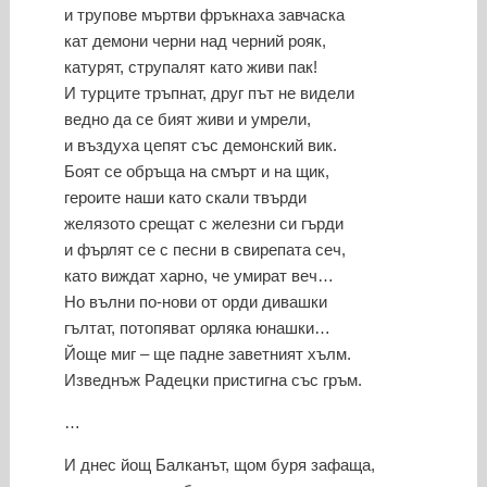
и трупове мъртви фръкнаха завчаска
кат демони черни над черний рояк,
катурят, струпалят като живи пак!
И турците тръпнат, друг път не видели
ведно да се бият живи и умрели,
и въздуха цепят със демонский вик.
Боят се обръща на смърт и на щик,
героите наши като скали твърди
желязото срещат с железни си гърди
и фърлят се с песни в свирепата сеч,
като виждат харно, че умират веч…
Но вълни по-нови от орди дивашки
гълтат, потопяват орляка юнашки…
Йоще миг – ще падне заветният хълм.
Изведнъж Радецки пристигна със гръм.
…
И днес йощ Балканът, щом буря зафаща,