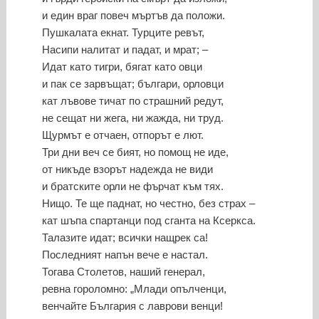
и един враг повеч мъртъв да положи.
Пушкалата екнат. Турците ревът,
Насипи налитат и падат, и мрат; –
Идат като тигри, бягат като овци
и пак се зарвъщат; българи, орловци
кат лъвове тичат по страшний редут,
не сещат ни жега, ни жажда, ни труд.
Щурмът е отчаен, отпорът е лют.
Три дни веч се бият, но помощ не иде,
от никъде взорът надежда не види
и братските орли не фърчат към тях.
Нищо. Те ще паднат, но честно, без страх –
кат шъпа спартанци под сганта на Ксеркса.
Талазите идат; всички нащрек са!
Последният напън вече е настал.
Тогава Столетов, наший генерал,
ревна гороломно: „Млади опълченци,
венчайте България с лаврови венци!