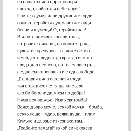
на вашата сила царят повери
прохода, войната и себе дори!“
При тез думи силни дружините горди
очакват геройски душманските орди
бесни и шумещи! О, геройски час!
Вълните намират канари тогаз,
патроните липсват, но волите траят,
щикът се пречупва – гърдите остаят
и сладката радост до крак да измрът
пред цяла вселена, на тоз славен рът,
с една смърт юнашка и с една победа.
„България цяла сега нази гледа,
тоя връх висок е: тя ще ни съзре,
ако би бегали: да мрем по-добре!“
Няма веч оръжье! Има хекатомба!
Всяко дърво меч е, всякой камък – бомба,
всяко нещо – удар, всяка душа – плам.
Камъне и дървье изчезнаха там.
„Грабайте телата!“ някой си изкряска