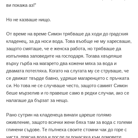
ви покажа аз!”
Но не казваше нищо.
От време на време Симон трябваше да ходи до градския
кладенец, за да носи вода. Това въобще не му харесваше,
защото смяташе, че е женска работа, но трябваше да
изпълнява заповедите на господаря. Тогава хвърляше
върху гърба на магарето два кожени мяха за вода и
двамата потегляха. Когато на слугата му се струваше, че
се движат твърде бавно, удряше магаренцето с пръчката
си. Но това не се случваше често, защото самият Симон
беше мързелив и го правеше само в редки случаи, ако се
налагаше да бързат за нещо.
Рано сутрин на кладенеца винаги цареше голямо
оживление, защото всички жени бяха там за вода с големи
глинени съдове. Tе пълнеха своите стомни чак до горе с
чиста, прясна вода и после ги понасяха към домовете