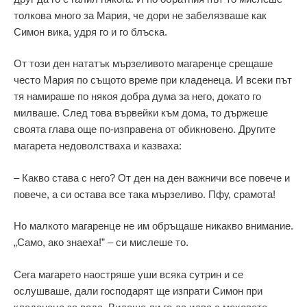
толкова много за Мария, че дори не забелязваше как
Симон вика, удря го и го блъска.
От този ден нататък мързеливото магаренце срещаше
често Мария по същото време при кладенеца. И всеки път
тя намираше по някоя добра дума за него, докато го
милваше. След това вървейки към дома, то държеше
своята глава още по-изправена от обикновено. Другите
магарета недоволстваха и казваха:
– Какво става с него? От ден на ден важничи все повече и
повече, а си остава все така мързеливо. Пфу, срамота!
Но малкото магаренце не им обръщаше никакво внимание.
„Само, ако знаеха!” – си мислеше то.
Сега магарето наостряше уши всяка сутрин и се
ослушваше, дали господарят ще изпрати Симон при