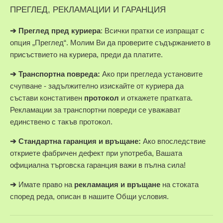
ПРЕГЛЕД, РЕКЛАМАЦИИ И ГАРАНЦИЯ
➔
Преглед пред куриера
: Всички пратки се изпращат с
опция „Преглед“. Молим Ви да проверите съдържанието в
присъствието на куриера, преди да платите.
➔
Транспортна повреда:
Ако при прегледа установите
счупване - задължително изискайте от куриера да
състави констативен
протокол
и откажете пратката.
Рекламации за транспортни повреди се уважават
единствено с такъв протокол.
➔
Стандартна гаранция и връщане:
Ако впоследствие
откриете фабричен дефект при употреба, Вашата
официална търговска гаранция важи в пълна сила!
➔
Имате право на
рекламация и връщане
на стоката
според реда, описан в нашите Общи условия.