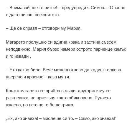
– Внимавай, ще те ритне! – предупреди я Симон. – Опасно
е да го пипаш по копитото.
– Ще се справя – отговори му Мария.
Магарето послушно си вдигна крака и застина съвсем
неподвижно. Мария бързо намери острото парченце камък
и го извади .
– Ето какво било. Вече можеш отново да ходиш толкова
уверено и красиво – каза му тя.
Когато магарето се прибра в къщи, другарите му се
разгневиха, че пристъпя както обикновено. Ругаеха
ужасно, но него не го беше грижа.
„Ех, ако знаеха! – мислеше си то. – Само, ако знаеха!”