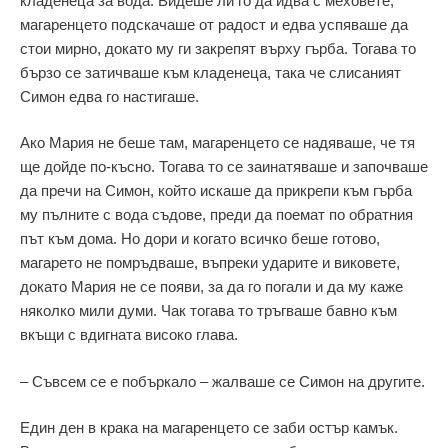
кладенеца за вода. Видеше ли го да идва с меховете,
магаренцето подскачаше от радост и едва успяваше да
стои мирно, докато му ги закрепят върху гърба. Тогава то
бързо се затичваше към кладенеца, така че слисаният
Симон едва го настигаше.
Ако Мария не беше там, магаренцето се надяваше, че тя
ще дойде по-късно. Тогава то се заинатяваше и започваше
да пречи на Симон, който искаше да прикрепи към гърба
му пълните с вода съдове, преди да поемат по обратния
път към дома. Но дори и когато всичко беше готово,
магарето не помръдваше, въпреки ударите и виковете,
докато Мария не се появи, за да го погали и да му каже
няколко мили думи. Чак тогава то тръгваше бавно към
вкъщи с вдигната високо глава.
– Съвсем се е побъркало – жалваше се Симон на другите.
Един ден в крака на магаренцето се заби остър камък.