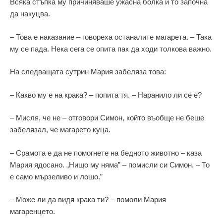
Всяка стъпка му причиняваше ужасна болка и то започна
да накуцва.
– Това е наказание – говореха останалите магарета. – Така
му се пада. Нека сега се опита пак да ходи толкова важно.
На следващата сутрин Мария забеляза това:
– Какво му е на крака? – попита тя. – Наранило ли се е?
– Мисля, че не – отговори Симон, който въобще не беше
забелязал, че магарето куца.
– Срамота е да не помогнете на бедното животно – каза
Мария ядосано. „Нищо му няма” – помисли си Симон. – То
е само мързеливо и лошо.”
– Може ли да видя крака ти? – помоли Мария
магаренцето.