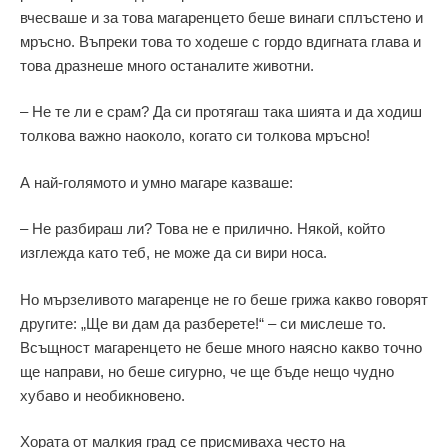
вчесваше и за това магаренцето беше винаги сплъстено и
мръсно. Въпреки това то ходеше с гордо вдигната глава и
това дразнеше много останалите животни.
– Не те ли е срам? Да си протягаш така шията и да ходиш
толкова важно наоколо, когато си толкова мръсно!
А най-голямото и умно магаре казваше:
– Не разбираш ли? Това не е прилично. Някой, който
изглежда като теб, не може да си вири носа.
Но мързеливото магаренце не го беше грижа какво говорят
другите: „Ще ви дам да разберете!“ – си мислеше то.
Всъщност магаренцето не беше много наясно какво точно
ще направи, но беше сигурно, че ще бъде нещо чудно
хубаво и необикновено.
Хората от малкия град се присмиваха често на