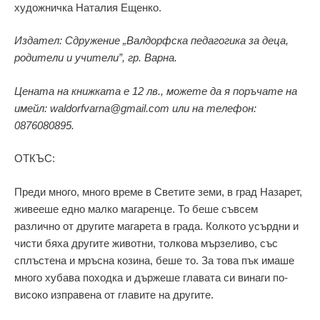
художничка Наталия Ещенко.
Издател: Сдружение „Валдорфска педагогика за деца,
родители и учители”, гр. Варна.
Цената на книжката е 12 лв., можете да я поръчате на
имейл: waldorfvarna@gmail.com или на телефон:
0876080895.
ОТКЪС:
Преди много, много време в Светите земи, в град Назарет,
живееше едно малко магаренце. То беше съвсем
различно от другите магарета в града. Колкото усърдни и
чисти бяха другите животни, толкова мързеливо, със
сплъстена и мръсна козина, беше то. За това пък имаше
много хубава походка и държеше главата си винаги по-
високо изправена от главите на другите.