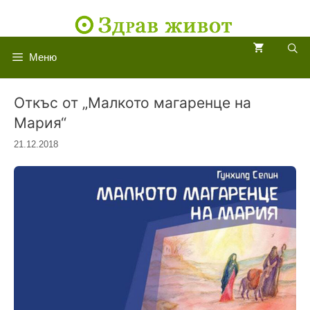
Към
съдържанието
Меню
Откъс от „Малкото магаренце на
Мария“
21.12.2018