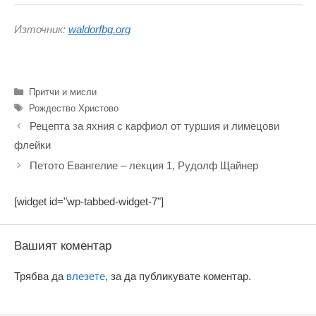
Източник:
waldorfbg.org
Категории
Притчи и мисли
Етикети
Рождество Христово
Рецепта за яхния с карфиол от туршия и лимецови
флейки
Петото Евангелие – лекция 1, Рудолф Щайнер
[widget id="wp-tabbed-widget-7"]
Вашият коментар
Трябва да
влезете
, за да публикувате коментар.