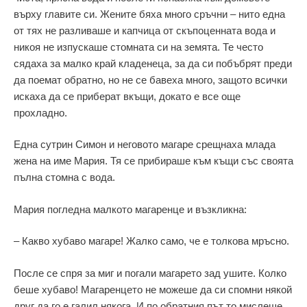
върху главите си. Жените бяха много сръчни – нито една
от тях не разливаше и капчица от скъпоценната вода и
никоя не изпускаше стомната си на земята. Те често
сядаха за малко край кладенеца, за да си побъбрят преди
да поемат обратно, но не се бавеха много, защото всички
искаха да се приберат вкъщи, докато е все още
прохладно.
Една сутрин Симон и неговото магаре срещнаха млада
жена на име Мария. Тя се прибираше към къщи със своята
пълна стомна с вода.
Мария погледна малкото магаренце и възкликна:
– Какво хубаво магаре! Жалко само, че е толкова мръсно.
После се спря за миг и погали магарето зад ушите. Колко
беше хубаво! Магаренцето не можеше да си спомни някой
друг да го е галил някога. И по обратния път то мислеше