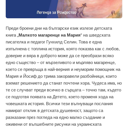
Преди броени дни на български език излезе детската
книга „
Малкото магаренце на Мария
“ на шведската
писателка и педагог Гунхилд Селин. Това е една
изпълнена с топлина история, която показва как с любов,
доверие и вяра в доброто може да се преобрази всяко
едно същество – от мързеливото и мърляво магаренце,
което се превръща в най-верния и неуморим помощник на
Мария и Йосиф до трима закоравели разбойници, които
вземат решението да станат почтени хора. Чудеса има, но
те се случват преди всичко в сърцата – точно там, където
се подготвя появата на Детето, което променя хода на
човешката история. Всички тези вълнуващи послания
намират отклик в детската душевност, защото са
разказани през погледа на едно малко създание и
оживени от вълшебните рисунки на украинската