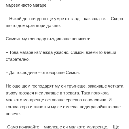
мързеливото магаре:
– Някой ден сигурно ще умре от глад – казваха те. – Скоро
ще го домързи дори да яде.
Самият му господар въздишаше понякога:
– Това магаре изглежда ужасно. Симон, вземи го вчеши
старателно.
– Да, господине – отговаряше Симон.
Но още щом господарят му си тръгнеше, закачаше четката
върху гвоздея и си лягаше в тревата. Така понякога
малкото магаренце оставаше сресано наполовина. И
тогава хора и животни му се смееха, подигравайки го още
повече.
„Само почакайте – мислеше си малкото магаренце. – Ще