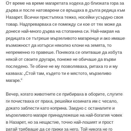
От време на време магаретата ходеха до близката гора за
дърва и после натоварени се връщаха в дълга редица към
Назарет. Всички пристъпяха тежко, носейки усърдно своя
товар. Надпреварваха се помежду си кое от тях може да
донесе най-много дърва на стопанина си. Най-накрая на
редицата се тътреше мързеливото магаренце и ако имаше
възможност да изтърси няколко клони на земята, то
непременно го правеше. Понякога се опитваше да избута
някой от своите другари, понеже не обичаше да върви
последено. Те обаче не му позволяваха, ритаха го и му
казваха: „Стой там, където ти е мястото, мързеливо
магаре.”
Вечер, когато животните се прибираха в оборите, слугите
ги почистваха от праха, решейки козината им с чесало,
докато заблести като коприна. Заедно с останалите и
мързеливото магаре принадлежеше на най-богатия човек
в Назарет, но за нещастие, точно най-лошият и прост
ратай трябваше да се грижи за него. Той никога не го