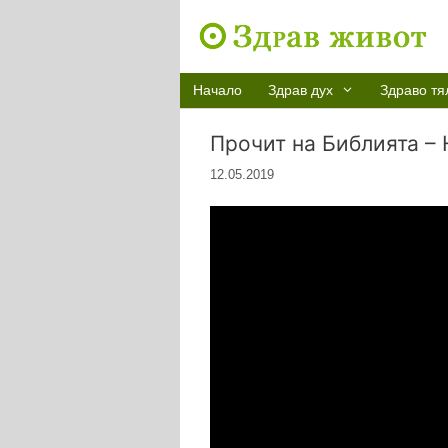
Към
съдържанието
Начало
Здрав дух
Здраво тя
Прочит на Библията – 
12.05.2019