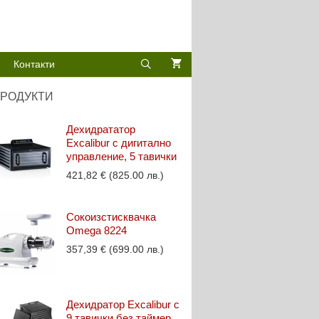
Контакти
РОДУКТИ
Дехидрататор
Excalibur с дигитално
управление, 5 тавички
421,82
€
(825.00 лв.)
Сокоизстисквачка
Omega 8224
357,39
€
(699.00 лв.)
Дехидратор Excalibur с
9 тавички без таймер