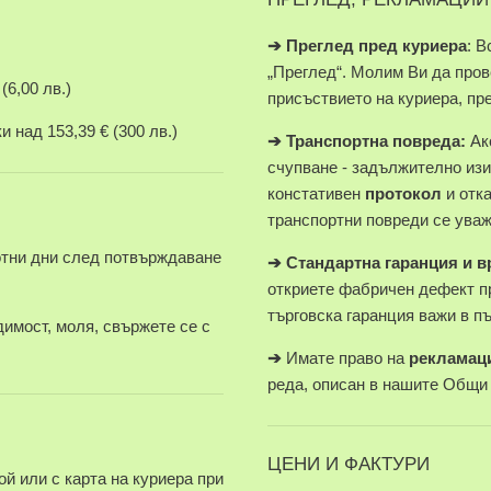
➔
Преглед пред куриера
: В
„Преглед“. Молим Ви да про
(6,00 лв.)
присъствието на куриера, пр
 над 153,39 € (300 лв.)
➔
Транспортна повреда:
Ако
счупване - задължително изи
констативен
протокол
и отк
транспортни повреди се уваж
отни дни след потвърждаване
➔
Стандартна гаранция и 
откриете фабричен дефект п
търговска гаранция важи в п
имост, моля, свържете се с
➔
Имате право на
рекламац
реда, описан в нашите Общи
ЦЕНИ И ФАКТУРИ
й или с карта на куриера при