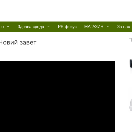
ло
Здрава среда
PR фокус
МАГАЗИН
За нас
П
Новий завет