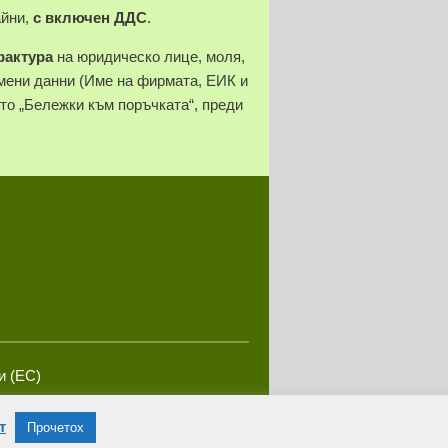
айни,
с включен ДДС
.
фактура
на юридическо лице, моля,
ени данни (Име на фирмата, ЕИК и
ето „Бележки към поръчката“, преди
и (ЕС)
т
Прочетох