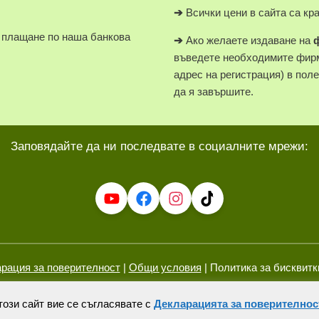
➔
Всички цени в сайта са кр
плащане по наша банкова
➔
Ако желаете издаване на
въведете необходимите фирм
адрес на регистрация) в пол
да я завършите.
Заповядайте да ни последвате в социалните мрежи:
рация за поверителност
|
Общи условия
| Политика за бисквитк
© 2026 “Здрав живот”. Всички права запазени.
този сайт вие се съгласявате с
Декларацията за поверителнос