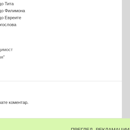
до Тита
 до Филимона
до Евреите
огослова
димост
ря”
вате коментар.
ПРЕГЛЕД, РЕКЛАМАЦИИ