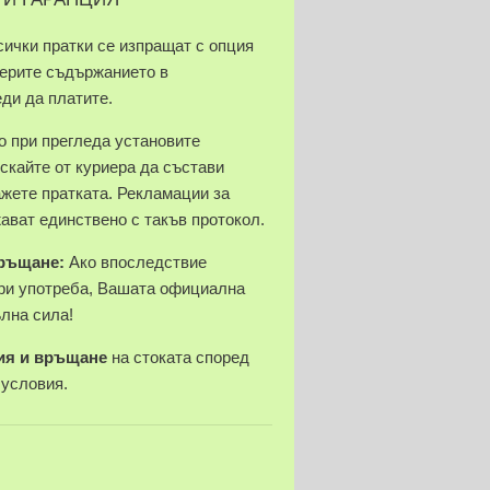
сички пратки се изпращат с опция
верите съдържанието в
еди да платите.
 при прегледа установите
скайте от куриера да състави
ажете пратката. Рекламации за
ават единствено с такъв протокол.
връщане:
Ако впоследствие
ри употреба, Вашата официална
ълна сила!
ия и връщане
на стоката според
 условия.