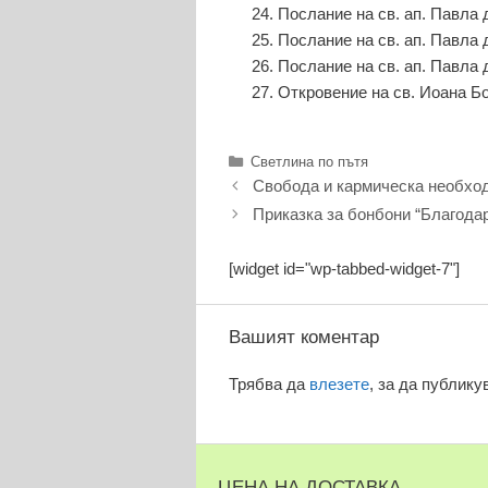
Послание на св. ап. Павла 
Послание на св. ап. Павла
Послание на св. ап. Павла 
Откровение на св. Иоана Б
Категории
Светлина по пътя
Свобода и кармическа необхо
Приказка за бонбони “Благода
[widget id="wp-tabbed-widget-7"]
Вашият коментар
Трябва да
влезете
, за да публику
ЦЕНА НА ДОСТАВКА