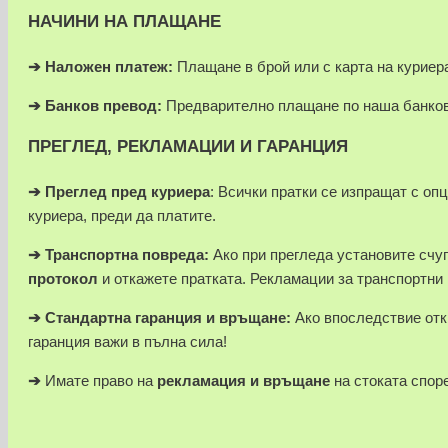
НАЧИНИ НА ПЛАЩАНЕ
➔
Наложен платеж:
Плащане в брой или с карта на куриера
➔
Банков превод:
Предварително плащане по наша банков
ПРЕГЛЕД, РЕКЛАМАЦИИ И ГАРАНЦИЯ
➔
Преглед пред куриера
: Всички пратки се изпращат с оп
куриера, преди да платите.
➔
Транспортна повреда:
Ако при прегледа установите счуп
протокол
и откажете пратката. Рекламации за транспортни
➔
Стандартна гаранция и връщане:
Ако впоследствие отк
гаранция важи в пълна сила!
➔
Имате право на
рекламация и връщане
на стоката спор