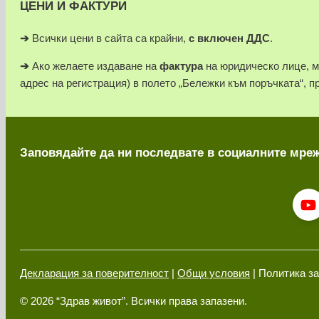
ЦЕНИ И ФАКТУРИ
➔
Всички цени в сайта са крайни,
с включен ДДС
.
➔
Ако желаете издаване на
фактура
на юридическо лице, 
адрес на регистрация) в полето „Бележки към поръчката“, п
Заповядайте да ни последвате в социалните мре
Декларация за поверителност
|
Общи условия
| Политика за
© 2026 “Здрав живот”. Всички права запазени.