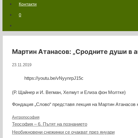
Контакти
0
Мартин Атанасов: „Сродните души в 
23.11.2019
https://youtu.be/vNyynrpJ15c
(Р. Щайнер и И. Вегман, Хелмут и Елиза фон Молтке)
Фондация „Слово“ представя лекция на Мартин Атанасо
Категории
Антропософия
Теософия – 6. Пътят на познанието
Необикновени снежинки се очакват през януари