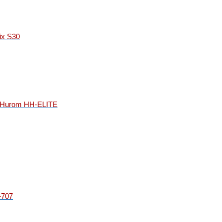
ix S30
 Hurom HH-ELITE
-707