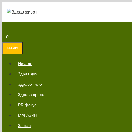
Към
съдържанието
0
Меню
Начало
Здрав дух
Здраво тяло
Здрава среда
PR фокус
МАГАЗИН
За нас