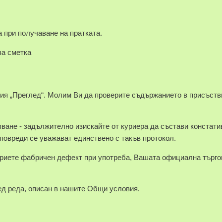
 при получаване на пратката.
а сметка
ция „Преглед“. Молим Ви да проверите съдържанието в присъств
ване - задължително изискайте от куриера да състави констати
 повреди се уважават единствено с такъв протокол.
риете фабричен дефект при употреба, Вашата официална търго
ед реда, описан в нашите Общи условия.