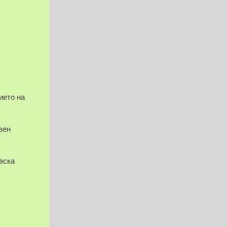
ието на
вен
вска