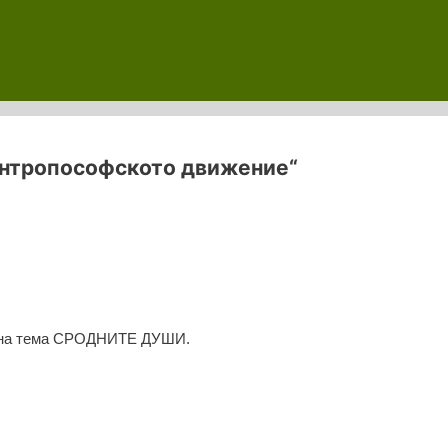
антропософското движение“
в на тема СРОДНИТЕ ДУШИ.