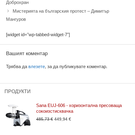
Доброхран
Мистерията на българския протест – Димитър
Мангуров
[widget id="wp-tabbed-widget-7"]
Вашият коментар
Трябва да
влезете
, за да публикувате коментар.
ПРОДУКТИ
Sana EUJ-606 - хоризонтална пресоваща
сокоизстисквачка
Original
Текущата
485,73
€
449,94
€
price
цена
was:
е: