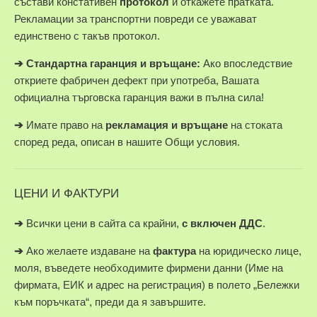
състави констативен
протокол
и откажете пратката.
Рекламации за транспортни повреди се уважават
единствено с такъв протокол.
➔
Стандартна гаранция и връщане:
Ако впоследствие
откриете фабричен дефект при употреба, Вашата
официална търговска гаранция важи в пълна сила!
➔
Имате право на
рекламация и връщане
на стоката
според реда, описан в нашите Общи условия.
ЦЕНИ И ФАКТУРИ
➔
Всички цени в сайта са крайни,
с включен ДДС
.
➔
Ако желаете издаване на
фактура
на юридическо лице,
моля, въведете необходимите фирмени данни (Име на
фирмата, ЕИК и адрес на регистрация) в полето „Бележки
към поръчката“, преди да я завършите.