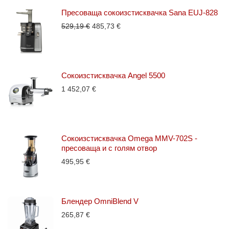
485,73 €.
449,94 €.
Пресоваща сокоизстисквачка Sana EUJ-828
Original
Текущата
529,19
€
485,73
€
price
цена
was:
е:
529,19 €.
485,73 €.
Сокоизстисквачка Angel 5500
1 452,07
€
Сокоизстисквачка Omega MMV-702S -
пресоваща и с голям отвор
495,95
€
Блендер OmniBlend V
265,87
€