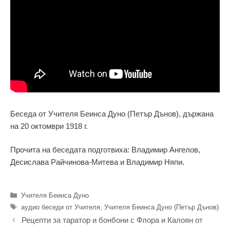
Беседа от Учителя Беинса Дуно (Петър Дънов), държана
на 20 октомври 1918 г.
Прочита на беседата подготвиха: Владимир Ангелов,
Десислава Райчинова-Митева и Владимир Няпи.
Категории
Учителя Беинса Дуно
Етикети
аудио беседи от Учителя
,
Учителя Беинса Дуно (Петър Дънов)
Рецепти за таратор и бонбони с Флора и Калоян от