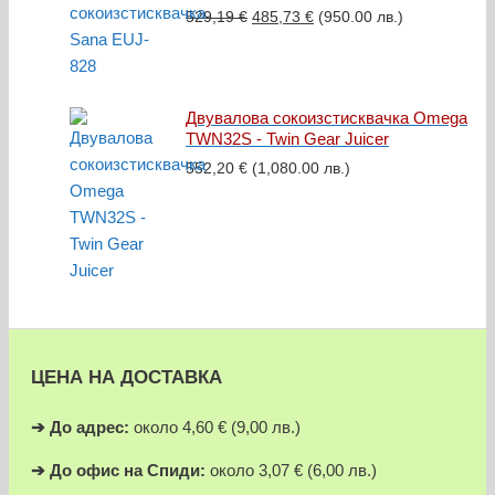
Original
Текущата
529,19
€
485,73
€
(950.00 лв.)
price
цена
was:
е:
529,19 €.
485,73 €.
Двувалова сокоизстисквачка Omega
TWN32S - Twin Gear Juicer
552,20
€
(1,080.00 лв.)
ЦЕНА НА ДОСТАВКА
➔
До адрес:
около 4,60 € (9,00 лв.)
➔
До офис на Спиди:
около 3,07 € (6,00 лв.)