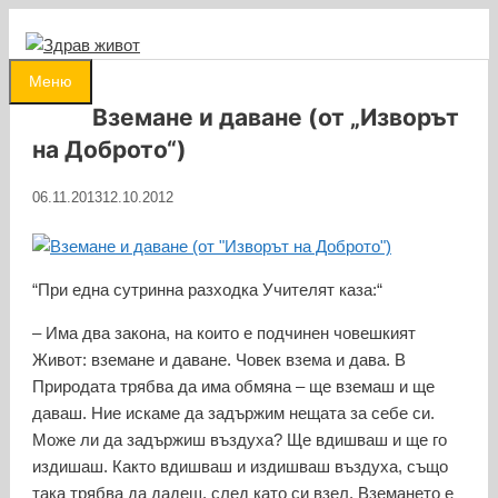
Към
съдържанието
0
Меню
Вземане и даване (от „Изворът
на Доброто“)
06.11.2013
12.10.2012
“При една сутринна разходка Учителят каза:“
– Има два закона, на които е подчинен човешкият
Живот: вземане и даване. Човек взема и дава. В
Природата трябва да има обмяна – ще вземаш и ще
даваш. Ние искаме да задържим нещата за себе си.
Може ли да задържиш въздуха? Ще вдишваш и ще го
издишаш. Както вдишваш и издишваш въздуха, също
така трябва да дадеш, след като си взел. Вземането е