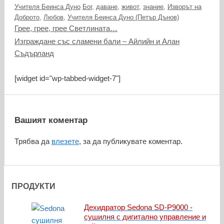
Категории
Етикети
Учителя Беинса Дуно
Бог
,
даване
,
живот
,
знание
,
Изворът на
Доброто
,
Любов
,
Учителя Беинса Дуно (Петър Дънов)
Грее, грее, грее Светлината…
Изграждане със сламени бали – Айлийн и Алан
Съдърланд
[widget id="wp-tabbed-widget-7"]
Вашият коментар
Трябва да
влезете
, за да публикувате коментар.
ПРОДУКТИ
Дехидратор Sedona SD-P9000 -
сушилня с дигитално управление и