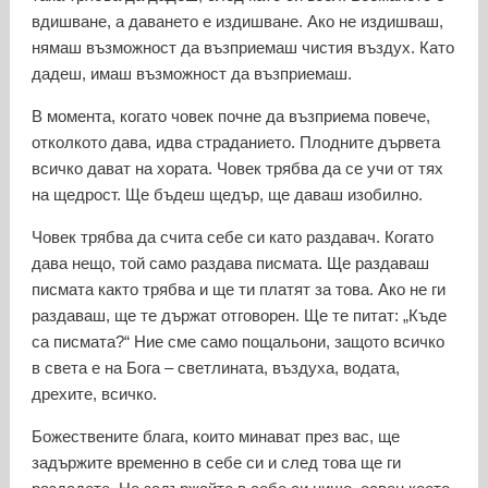
вдишване, а даването е издишване. Ако не издишваш,
нямаш възможност да възприемаш чистия въздух. Като
дадеш, имаш възможност да възприемаш.
В момента, когато човек почне да възприема повече,
отколкото дава, идва страданието. Плодните дървета
всичко дават на хората. Човек трябва да се учи от тях
на щедрост. Ще бъдеш щедър, ще даваш изобилно.
Човек трябва да счита себе си като раздавач. Когато
дава нещо, той само раздава писмата. Ще раздаваш
писмата както трябва и ще ти платят за това. Ако не ги
раздаваш, ще те държат отговорен. Ще те питат: „Къде
са писмата?“ Ние сме само пощальони, защото всичко
в света е на Бога – светлината, въздуха, водата,
дрехите, всичко.
Божествените блага, които минават през вас, ще
задържите временно в себе си и след това ще ги