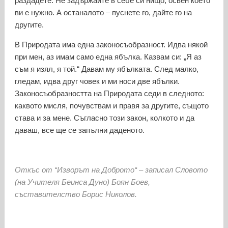
раздадете. Не задържайте в себе си нищо, освен което
ви е нужно. А останалото – пуснете го, дайте го на
другите.
В Природата има една законосъобразност. Идва някой
при мен, аз имам само една ябълка. Казвам си: „Я аз
съм я изял, я той.“ Давам му ябълката. След малко,
гледам, идва друг човек и ми носи две ябълки.
Законосъобразността на Природата седи в следното:
каквото мисля, почувствам и правя за другите, същото
става и за мене. Съгласно този закон, колкото и да
даваш, все ще се запълни даденото.
Откъс от “Изворът на Доброто“ – записал Словото
(на Учителя Беинса Дуно) Боян Боев,
съставителство Борис Николов.