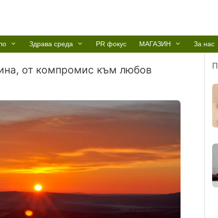
ло
Здрава среда
PR фокус
МАГАЗИН
За нас
П
ина, от компромис към любов