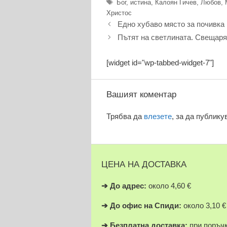
Етикети
Бог
,
истина
,
Калоян Гичев
,
Любов
,
Христос
Едно хубаво място за почивка
Пътят на светлината. Свещаря
[widget id="wp-tabbed-widget-7"]
Вашият коментар
Трябва да
влезете
, за да публику
ЦЕНА НА ДОСТАВКА
➔
До адрес:
около 4,60 €
➔
До офис на Спиди:
около 3,10 €
➔
Безплатна доставка:
при поръчк