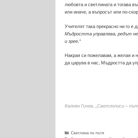
любовта и светлината и тогава въ
или иначе, а въпросът или по-ско
Учителят така прекрасно ни го е 
Мъдростта управлява, редът не
и зрее.“
Накрая си пожелавам, а желая и н
да царува в нас, Мъдростта да уп
Калоян Гичев, „Светлописи – пъ
Категории
Светлина по пътя