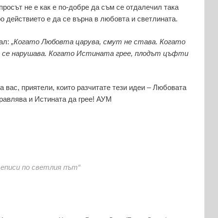
просът не е как е по-добре да съм се отдалечил така
ро действието е да се върна в любовта и светлината.
дал:
„Когато Любовта царува, смут не става. Когато
 се нарушава. Когато Истината грее, плодът цъфти
а вас, приятели, които разчитате тези идеи – Любовата
равлява и Истината да грее! АУМ
теписи по светлия път“