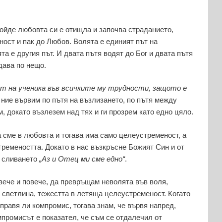
дойде любовта си е отищла и започва страданието,
ност и пак до Любов. Волята е единият път на
а е другия път. И двата пътя водят до Бог и двата пътя
дава по нещо.
т на ученика във всичките му трудности, защото е
ние вървим по пътя на възлизането, по пътя между
, докато възлезем над тях и ги прозрем като едно цяло.
 сме в любовта и тогава има само целеустременост, а
тремеността. Докато в нас възкръсне Божият Син и от
а сливането
„Аз и Отец ми сме едно“
.
вече и повече, да превръщам неволята във воля,
 светлина, тежестта в летяща целеустременост. Когато
– правя ли компромис, тогава знам, че вървя напред,
промисът е показател, че съм се отдалечил от