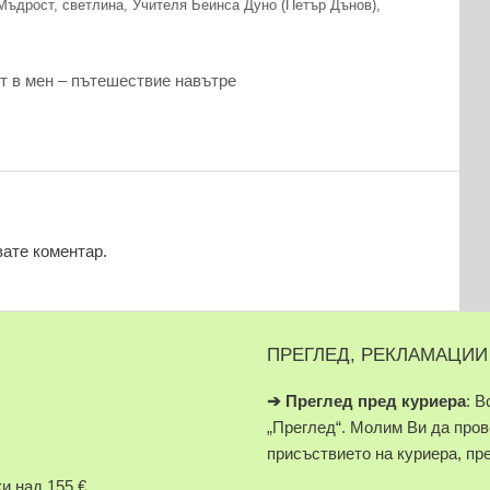
Мъдрост
,
светлина
,
Учителя Беинса Дуно (Петър Дънов)
,
т в мен – пътешествие навътре
вате коментар.
ПРЕГЛЕД, РЕКЛАМАЦИИ
➔
Преглед пред куриера
: В
„Преглед“. Молим Ви да про
присъствието на куриера, пр
и над 155 €