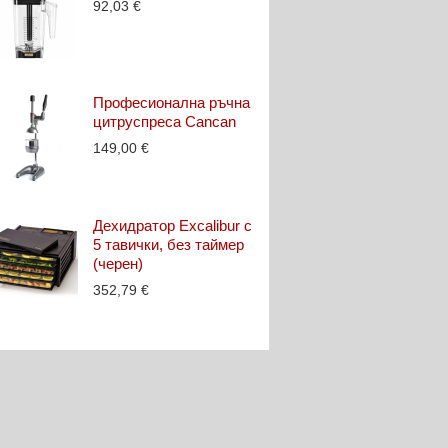
92,03
€
Професионална ръчна
цитруспреса Cancan
149,00
€
Дехидратор Excalibur с
5 тавички, без таймер
(черен)
352,79
€