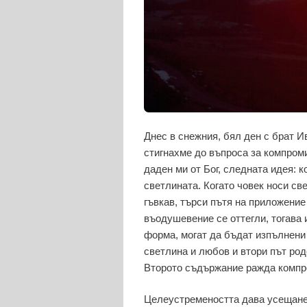
Днес в снежния, бял ден с брат И
стигнахме до въпроса за компроми
даден ми от Бог, следната идея:
светлината. Когато човек носи св
гъвкав, търси пътя на приложение 
въодушевение се оттегли, тогава 
форма, могат да бъдат изпълнени
светлина и любов и втори път род
Второто съдържание ражда компро
Целеустремеността дава усещане з