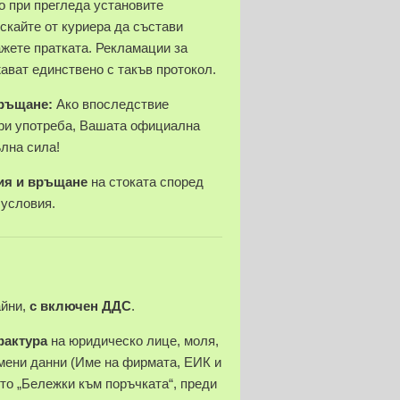
 при прегледа установите
скайте от куриера да състави
ажете пратката. Рекламации за
ават единствено с такъв протокол.
връщане:
Ако впоследствие
ри употреба, Вашата официална
ълна сила!
ия и връщане
на стоката според
 условия.
айни,
с включен ДДС
.
фактура
на юридическо лице, моля,
ени данни (Име на фирмата, ЕИК и
ето „Бележки към поръчката“, преди