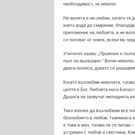
необходимост, за неволя.
Не-волята е не-любие, когато тя 
което води до смирение, благодар
приложение на любовта, а не-волят
се ползват от човек, всеки му при
Учителят казва:
„Приятен е пътя
път на възлизане.“
Волю-неволю, 
двата полюса, докато се разширим
Когато възлюбим неволята, тогава
целта е Бог. Любовта носи Богоус
Душата ни зазвучат мелодията н
Тихо копнея да възлюбвам все по
безлюбието в любов, тъмнината в
е това в мен, тогава не се питам 
устремен с любов и светлина. Ком