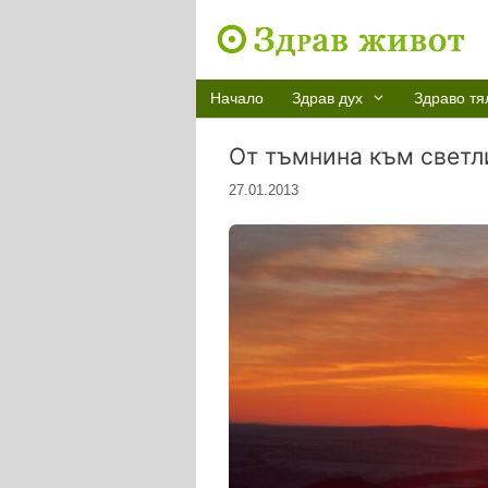
Към
съдържанието
Начало
Здрав дух
Здраво тя
От тъмнина към светл
27.01.2013