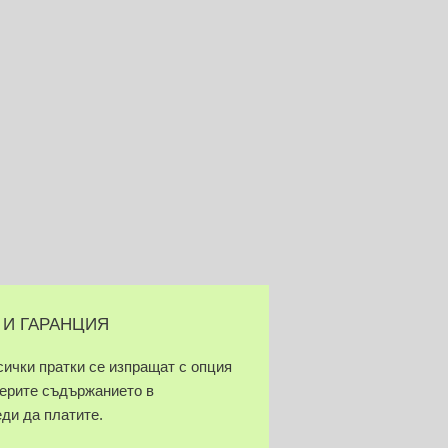
 И ГАРАНЦИЯ
сички пратки се изпращат с опция
верите съдържанието в
еди да платите.