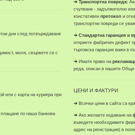
➔
Транспортна повреда:
Ако
счупване - задължително изи
констативен
протокол
и отк
транспортни повреди се уваж
отни дни след потвърждаване
➔
Стандартна гаранция и 
откриете фабричен дефект п
търговска гаранция важи в п
имост, моля, свържете се с
➔
Имате право на
рекламац
реда, описан в нашите Общи
ЦЕНИ И ФАКТУРИ
й или с карта на куриера при
➔
Всички цени в сайта са кр
плащане по наша банкова
➔
Ако желаете издаване на
въведете необходимите фирм
адрес на регистрация) в пол