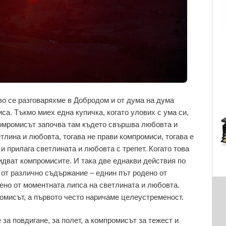
во се разговаряхме в Добродом и от дума на дума
са. Тъкмо миех една купичка, когато улових с ума си,
 комромисът започва там където свършва любовта и
етлина и любовта, тогава не прави компромиси, тогава е
и прилага светлината и любовта с трепет. Когато това
идват компромисите. И така две еднакви действия по
 от различно съдържание – еднин път родено от
ено от моментната липса на светлината и любовта.
мисът, а първото често наричаме целеустременост.
а повдигане, за полет, а компромисът за тежест и