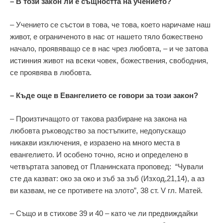
– В този закон ли е същността на учението?
– Учението се състои в това, че това, което наричаме наш
живот, е ограниченото в нас от нашето тяло божествено
начало, проявяващо се в нас чрез любовта, – и че затова
истинния живот на всеки човек, божествения, свободния,
се проявява в любовта.
– Къде още в Евангелието се говори за този закон?
– Произтичащото от такова разбиране на закона на
любовта ръководство за постъпките, недопускащо
никакви изключения, е изразено на много места в
евангелието. И особено точно, ясно и определено в
четвъртата заповед от Планинската проповед: “Чували
сте да казват: око за око и зъб за зъб (Изход,21,14), а аз
ви казвам, не се противете на злото”, 38 ст. V гл. Матей.
– Също и в стихове 39 и 40 – като че ли предвиждайки