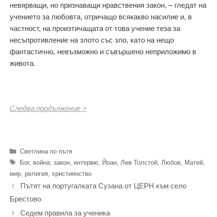
невярващи, но признаващи нравствения закон, – гледат на
учението за любовта, отричащо всякакво насилие и, в
частност, на произтичащата от това учение теза за
несъпротивление на злото със зло, като на нещо
фантастично, невъзможно и съвършено неприложимо в
живота.
Следва продължение >
Категории
Светлина по пътя
Етикети
Бог
,
война
,
закон
,
интервю
,
Йоан
,
Лев Толстой
,
Любов
,
Матей
,
мир
,
религия
,
християнство
Пътят на португалката Сузана от ЦЕРН към село
Брестово
Седем правила за ученика