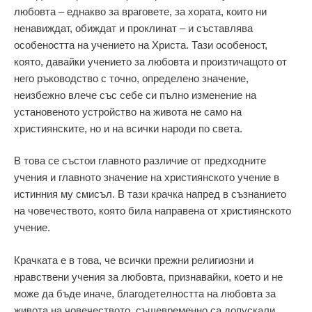
любовта – еднакво за враговете, за хората, които ни
ненавиждат, обиждат и проклинат – и съставлява
особеността на учението на Христа. Тази особеност,
която, давайки учението за любовта и произтичащото от
него ръководство с точно, определено значение,
неизбежно влече със себе си пълно изменение на
установеното устройство на живота не само на
християнските, но и на всички народи по света.
В това се състои главното различие от предходните
учения и главното значение на християнското учение в
истинния му смисъл. В тази крачка напред в съзнанието
на човечеството, която била направена от християнското
учение.
Крачката е в това, че всички прежни религиозни и
нравствени учения за любовта, признавайки, което и не
може да бъде иначе, благодетелността на любовта за
живота на човечеството, същевременно са допускали