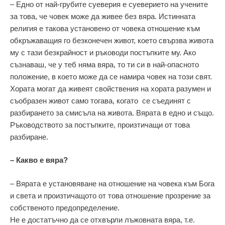
– Едно от най-грубите суеверия е суеверието на учените
за това, че човек може да живее без вяра. Истинната
религия е такова установено от човека отношение към
обкръжаващия го безконечен живот, което свързва живота
му с тази безкрайност и ръководи постъпките му. Ако
съзнаваш, че у теб няма вяра, то ти си в най-опасното
положение, в което може да се намира човек на този свят.
Хората могат да живеят свойствения на хората разумен и
съобразен живот само тогава, когато се съединят с
разбирането за смисъла на живота. Вярата в едно и също.
Ръководството за постъпките, произтичащи от това
разбиране.
– Какво е вяра?
– Вярата е установяване на отношение на човека към Бога
и света и произтичащото от това отношение прозрение за
собственото предопределение.
Не е достатъчно да се отхвърли лъжовната вяра, т.е.