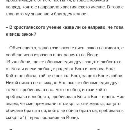
напред, която е направило християнското учение. В това е
главното му значение и благодеятелност.
– В християнското учение казва ли се направо, че това
е висш закон?
– Обяснението, защо този закон е висш закон на живота, е
особено ясно изразено в посланията на Йоан:
“Възлюбени, ще се обичаме един друг, защото любовта е
от Бога и всеки любящ е роден от Бога и познава Бога.
Който не обича, той не е познал Бога, защото Бог е любов.
Никой никога не е виждал Бог; ако се обичаме един друг,
то Бог пребивава в нас. Бог е любов, и този който
пребивава в любовта, пребивава в Бога и Бог – в него. Ние
знаем, че сме преминали от смъртта към живота, защото
обичаме братята си, който не обича брата си, пребивава в
смъртта” (Първо послание на Йоан).