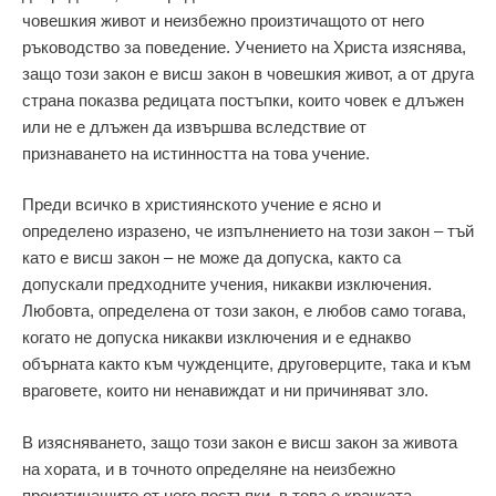
човешкия живот и неизбежно произтичащото от него
ръководство за поведение. Учението на Христа изяснява,
защо този закон е висш закон в човешкия живот, а от друга
страна показва редицата постъпки, които човек е длъжен
или не е длъжен да извършва вследствие от
признаването на истинността на това учение.
Преди всичко в християнското учение е ясно и
определено изразено, че изпълнението на този закон – тъй
като е висш закон – не може да допуска, както са
допускали предходните учения, никакви изключения.
Любовта, определена от този закон, е любов само тогава,
когато не допуска никакви изключения и е еднакво
обърната както към чужденците, друговерците, така и към
враговете, които ни ненавиждат и ни причиняват зло.
В изясняването, защо този закон е висш закон за живота
на хората, и в точното определяне на неизбежно
произтичащите от него постъпки, в това е крачката