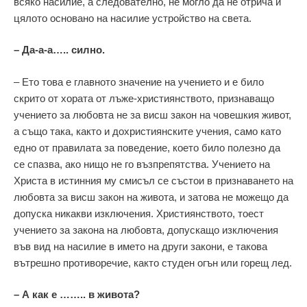
всяко насилие, а следователно, не могло да не отрича и
цялото основано на насилие устройство на света.
– Да-а-а….. силно.
– Ето това е главното значение на учението и е било
скрито от хората от лъже-християнството, признаващо
учението за любовта не за висш закон на човешкия живот,
а също така, както и дохристиянските учения, само като
едно от правилата за поведение, което било полезно да
се спазва, ако нищо не го възпрепятства. Учението на
Христа в истинния му смисъл се състои в признаването на
любовта за висш закон на живота, и затова не можещо да
допуска никакви изключения. Християнството, тоест
учението за закона на любовта, допускащо изключения
във вид на насилие в името на други закони, е такова
вътрешно противоречие, както студен огън или горещ лед.
– А как е …….. в живота?