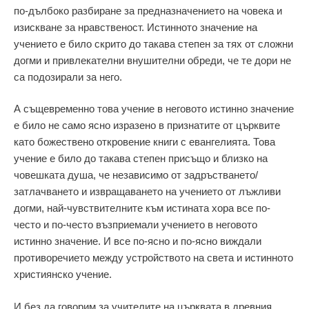
по-дълбоко разбиране за предназначението на човека и
изискване за нравственост. Истинното значение на
учението е било скрито до такава степен за тях от сложни
догми и привлекателни внушителни обреди, че те дори не
са подозирали за него.
А същевременно това учение в неговото истинно значение
е било не само ясно изразено в признатите от църквите
като божествено откровение книги с евангелията. Това
учение е било до такава степен присъщо и близко на
човешката душа, че независимо от задръстването/
затлачването и извращаването на учението от лъжливи
догми, най-чувствителните към истината хора все по-
често и по-често възприемали учението в неговото
истинно значение. И все по-ясно и по-ясно виждали
противоречието между устройството на света и истинното
християнско учение.
И без да говорим за учителите на църквата в древния