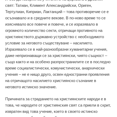
свят: Татиан, Климент Александрийски, Ориген,
Тертулиан, Киприан, Лактанций – това противоречие се е
осъзнавало и в средните векове. В по-ново време то се
изяснявало все повече и повече, и се изразявало в
огромното количество секти, отричащи противното на
християнството държавно устройство с необходимото
условие за неговото съществуване – насилието.
Изразявало се в най-разнообразни хуманитарни учения,
даже непризнаващи се за християнски, чиято същност –
също както и на особено разпространилите се в последно
време социалистически, комунистически, анархически
учения – не е нищо друго, освен едностранни проявления
на отричащото насилието християнско съзнание в
неговото истинско значение.
Причината за страданието на християнските народи е в
това, че народите от християнския свят са приели в скрит,
извратен вид това учение, което в своето истинско