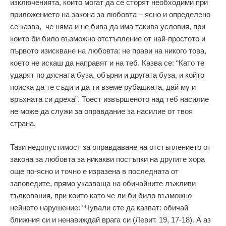
изключенията, които могат да се сторят необходими при
приложението на закона за любовта – ясно и определено
се казва, че няма и не бива да има такива условия, при
които би било възможно отстъпление от най-простото и
първото изискване на любовта: не прави на никого това,
което не искаш да направят и на теб. Казва се: “Като те
ударят по дясната буза, обърни и другата буза, и който
поиска да те съди и да ти вземе рубашката, дай му и
връхната си дреха”. Тоест извършеното над теб насилие
не може да служи за оправдание за насилие от твоя
страна.
Тази недопустимост за оправдаване на отстъплението от
закона за любовта за никакви постъпки на другите хора
още по-ясно и точно е изразена в последната от
заповедите, прямо указваща на обичайните лъжливи
тълкования, при които като че ли би било възможно
нейното нарушение: “Чували сте да казват: обичай
ближния си и ненавиждай врага си (Левит. 19, 17-18). А аз