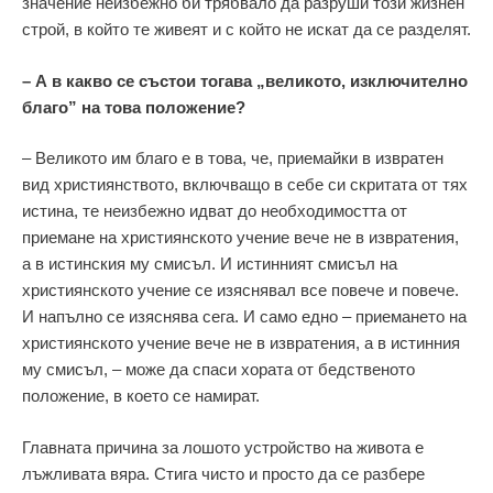
значение неизбежно би трябвало да разруши този жизнен
строй, в който те живеят и с който не искат да се разделят.
– А в какво се състои тогава „великото, изключително
благо” на това положение?
– Великото им благо е в това, че, приемайки в извратен
вид християнството, включващо в себе си скритата от тях
истина, те неизбежно идват до необходимостта от
приемане на християнското учение вече не в извратения,
а в истинския му смисъл. И истинният смисъл на
християнското учение се изяснявал все повече и повече.
И напълно се изяснява сега. И само едно – приемането на
християнското учение вече не в извратения, а в истинния
му смисъл, – може да спаси хората от бедственото
положение, в което се намират.
Главната причина за лошото устройство на живота е
лъжливата вяра. Стига чисто и просто да се разбере