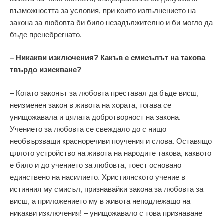
възможността за условия, при които изпълнението на
закона за любовта би било незадължително и би могло да
бъде пренебрегнато.
– Никакви изключения? Какъв е смисълът на такова
твърдо изискване?
– Когато законът за любовта преставал да бъде висш,
неизменен закон в живота на хората, тогава се
унищожавала и цялата добротворност на закона.
Учението за любовта се свеждало до с нищо
необвързващи красноречиви поучения и слова. Оставящо
цялото устройство на живота на народите такова, каквото
е било и до учението за любовта, тоест основано
единствено на насилието. Християнското учение в
истинния му смисъл, признавайки закона за любовта за
висш, а приложението му в живота неподлежащо на
никакви изключения! – унищожавало с това признаване