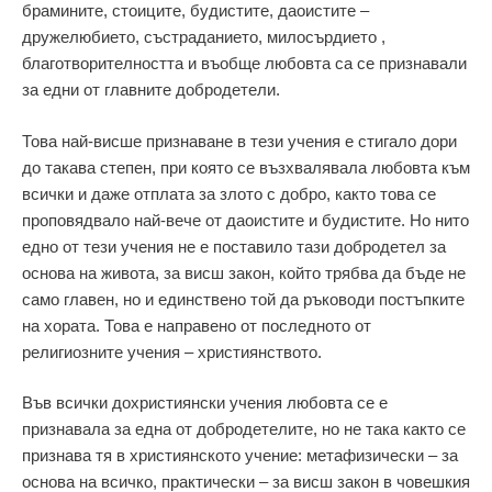
брамините, стоиците, будистите, даоистите –
дружелюбието, състраданието, милосърдието ,
благотворителността и въобще любовта са се признавали
за едни от главните добродетели.
Това най-висше признаване в тези учения е стигало дори
до такава степен, при която се възхвалявала любовта към
всички и даже отплата за злото с добро, както това се
проповядвало най-вече от даоистите и будистите. Но нито
едно от тези учения не е поставило тази добродетел за
основа на живота, за висш закон, който трябва да бъде не
само главен, но и единствено той да ръководи постъпките
на хората. Това е направено от последното от
религиозните учения – християнството.
Във всички дохристиянски учения любовта се е
признавала за една от добродетелите, но не така както се
признава тя в християнското учение: метафизически – за
основа на всичко, практически – за висш закон в човешкия