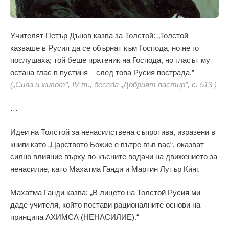
Учителят Петър Дънов казва за Толстой: „Толстой
казваше в Русия да се обърнат към Господа, но не го
послушаха; той беше пратеник на Господа, но гласът му
остана глас в пустиня – след това Русия пострада.”
(„Сила и живот”, IV т., беседа „Добрият пастир”, с. 513 )
…
Идеи на Толстой за ненасилствена съпротива, изразени в
книги като „Царството Божие е вътре във вас“, оказват
силно влияние върху по-късните водачи на движението за
ненасилие, като Махатма Ганди и Мартин Лутър Кинг.
Махатма Ганди казва: „В лицето на Толстой Русия ми
даде учителя, който постави рационалните основи на
принципа АХИМСА (НЕНАСИЛИЕ).“