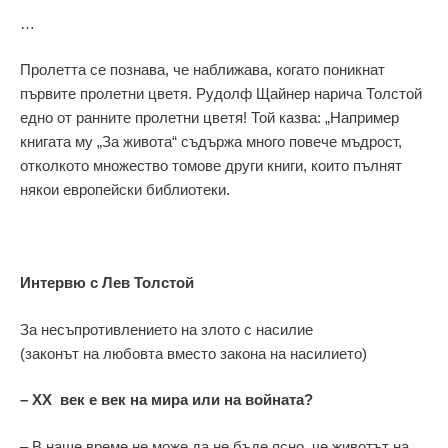
…
Пролетта се познава, че наближава, когато поникнат
първите пролетни цветя. Рудолф Щайнер нарича Толстой
едно от ранните пролетни цветя! Той казва: „Например
книгата му „За живота“ съдържа много повече мъдрост,
отколкото множество томове други книги, които пълнят
някои европейски библиотеки.
Интервю с Лев Толстой
За несъпротивлението на злото с насилие
(законът на любовта вместо закона на насилието)
– XX век е век на мира или на войната?
– В наше време не може да не бъде ясно, че животът на