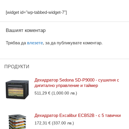
[widget id="wp-tabbed-widget-7"]
Вашият коментар
Трябва да
влезете
, за да публикувате коментар.
ПРОДУКТИ
Дехидратор Sedona SD-P9000 - сушилня с
дигитално управление и таймер
511,29
€
(1,000.00 лв.)
Дехидратор Excalibur ECB52B - с 5 тавички
172,31
€
(337.00 лв.)