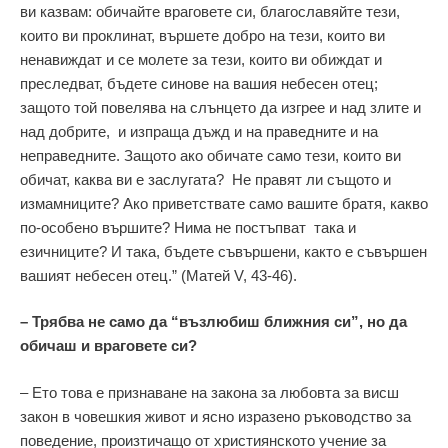
ви казвам: обичайте враговете си, благославяйте тези,
които ви проклинат, вършете добро на тези, които ви
ненавиждат и се молете за тези, които ви обиждат и
преследват, бъдете синове на вашия небесен отец;
защото той повелява на слънцето да изгрее и над злите и
над добрите, и изпраща дъжд и на праведните и на
неправедните. Защото ако обичате само тези, които ви
обичат, каква ви е заслугата? Не правят ли същото и
измамниците? Ако приветствате само вашите братя, какво
по-особено вършите? Нима не постъпват така и
езичниците? И така, бъдете съвършени, както е съвършен
вашият небесен отец.” (Матей V, 43-46).
– Трябва не само да “възлюбиш ближния си”, но да
обичаш и враговете си?
– Ето това е признаване на закона за любовта за висш
закон в човешкия живот и ясно изразено ръководство за
поведение, произтичащо от християнското учение за