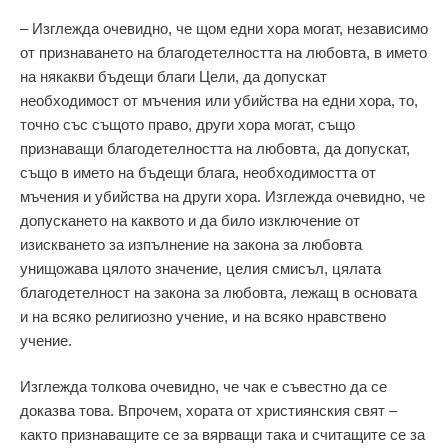
– Изглежда очевидно, че щом едни хора могат, независимо
от признаването на благодетелността на любовта, в името
на някакви бъдещи благи Цели, да допускат
необходимост от мъчения или убийства на едни хора, то,
точно със същото право, други хора могат, също
признаващи благодетелността на любовта, да допускат,
също в името на бъдещи блага, необходимостта от
мъчения и убийства на други хора. Изглежда очевидно, че
допускането на каквото и да било изключение от
изискването за изпълнение на закона за любовта
унищожава цялото значение, целия смисъл, цялата
благодетелност на закона за любовта, лежащ в основата
и на всяко религиозно учение, и на всяко нравствено
учение.
Изглежда толкова очевидно, че чак е съвестно да се
доказва това. Впрочем, хората от християнския свят –
както признаващите се за вярващи така и считащите се за