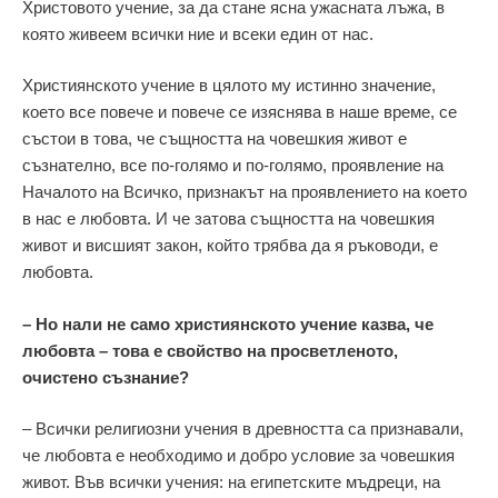
Христовото учение, за да стане ясна ужасната лъжа, в
която живеем всички ние и всеки един от нас.
Християнското учение в цялото му истинно значение,
което все повече и повече се изяснява в наше време, се
състои в това, че същността на човешкия живот е
съзнателно, все по-голямо и по-голямо, проявление на
Началото на Всичко, признакът на проявлението на което
в нас е любовта. И че затова същността на човешкия
живот и висшият закон, който трябва да я ръководи, е
любовта.
– Но нали не само християнското учение казва, че
любовта – това е свойство на просветленото,
очистено съзнание?
– Всички религиозни учения в древността са признавали,
че любовта е необходимо и добро условие за човешкия
живот. Във всички учения: на египетските мъдреци, на