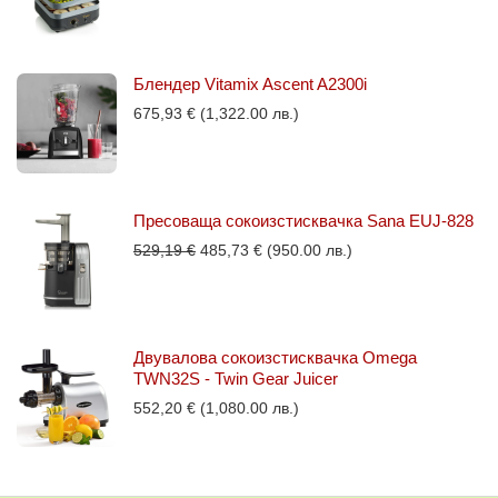
Блендер Vitamix Ascent A2300i
675,93
€
(1,322.00 лв.)
Пресоваща сокоизстисквачка Sana EUJ-828
Original
Текущата
529,19
€
485,73
€
(950.00 лв.)
price
цена
was:
е:
529,19 €.
485,73 €.
Двувалова сокоизстисквачка Omega
TWN32S - Twin Gear Juicer
552,20
€
(1,080.00 лв.)