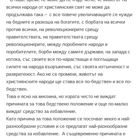
всички народи от християнския свят не може да
продължава така – с все повече увеличаващите се нужди
на бедните и разкоша на богатите, с борбата на всички
против всички, на революционерите срещу
правителствата, на правителствата срещу
революционерите, между поробените народи и
поробителите, борби между самите държави, на запада с
изтока, със своите все по-нарастващи и поглъщащи
силите на народа въоръжения, със своята изтънченост и
развратеност. Ако не се промени, животът на
християнските народи ще става все по-бедствен и все по-
бедствен.
Това е ясно на мнозина, но хората често не виждат
причината за това бедствено положение и още по-малко
виждат средство за избавление.
Като причина за това положение се посочват много и най-
разнообразни условия и се предлагат най-разнообразни
средства за избавление. А същевременно причината е