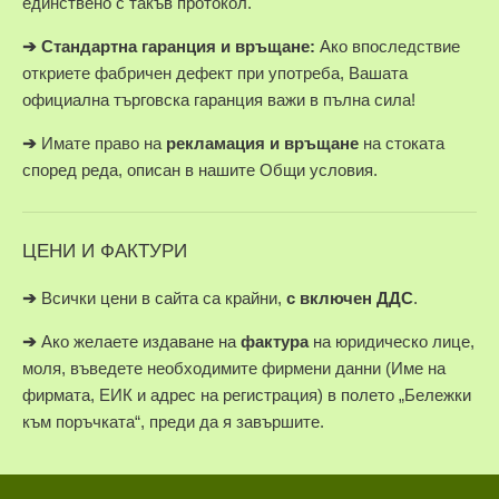
единствено с такъв протокол.
➔
Стандартна гаранция и връщане:
Ако впоследствие
откриете фабричен дефект при употреба, Вашата
официална търговска гаранция важи в пълна сила!
➔
Имате право на
рекламация и връщане
на стоката
според реда, описан в нашите Общи условия.
ЦЕНИ И ФАКТУРИ
➔
Всички цени в сайта са крайни,
с включен ДДС
.
➔
Ако желаете издаване на
фактура
на юридическо лице,
моля, въведете необходимите фирмени данни (Име на
фирмата, ЕИК и адрес на регистрация) в полето „Бележки
към поръчката“, преди да я завършите.