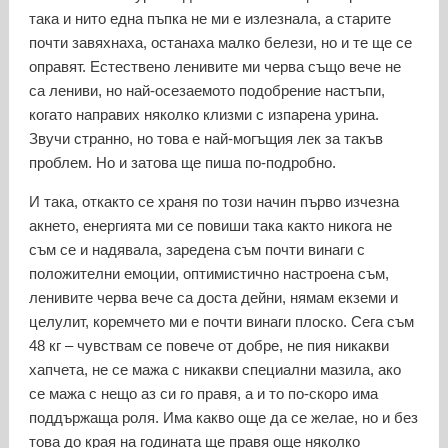
така и нито една пъпка не ми е излезнала, а старите
почти завяхнаха, останаха малко белези, но и те ще се
оправят. Естествено ленивите ми черва също вече не
са лениви, но най-осезаемото подобрение настъпи,
когато направих няколко клизми с изпарена урина.
Звучи странно, но това е най-могъщия лек за такъв
проблем. Но и затова ще пиша по-подробно.
И така, откакто се храня по този начин първо изчезна
акнето, енергията ми се повиши така както никога не
съм се и надявала, заредена съм почти винаги с
положителни емоции, оптимистично настроена съм,
ленивите черва вече са доста дейни, нямам екземи и
целулит, коремчето ми е почти винаги плоско. Сега съм
48 кг – чувствам се повече от добре, не пия никакви
хапчета, не се мажа с никакви специални мазила, ако
се мажа с нещо аз си го правя, а и то по-скоро има
поддържаща роля. Има какво още да се желае, но и без
това до края на годината ще правя още няколко