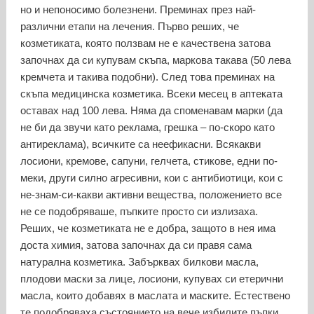
но и непоносимо болезнени. Преминах през най-
различни етапи на лечения. Първо реших, че
козметиката, която ползвам не е качествена затова
започнах да си купувам скъпа, маркова такава (50 лева
кремчета и такива подобни). След това преминах на
скъпа медицинска козметика. Всеки месец в аптеката
оставах над 100 лева. Няма да споменавам марки (да
не би да звучи като реклама, грешка – по-скоро като
антиреклама), всичките са неефикасни. Всякакви
лосиони, кремове, сапуни, гелчета, стикове, едни по-
меки, други силно агресивни, кои с антибиотици, кои с
не-знам-си-какви активни вещества, положението все
не се подобряваше, пъпките просто си излизаха.
Реших, че козметиката не е добра, защото в нея има
доста химия, затова започнах да си правя сама
натурална козметика. Забърквах билкови масла,
плодови маски за лице, лосиони, купувах си етерични
масла, които добавях в маслата и маските. Естествено
те подобряваха състоянието на вече избилите пъпки,