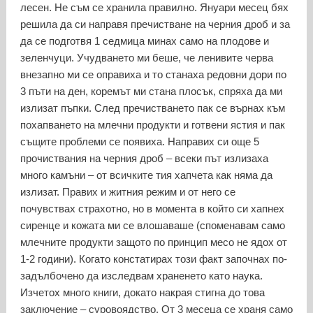
лесен. Не съм се хранила правилно. Януари месец бях
решила да си направя пречистване на черния дроб и за
да се подготвя 1 седмица минах само на плодове и
зеленчуци. Учудването ми беше, че ленивите черва
внезапно ми се оправиха и то станаха редовни дори по
3 пъти на ден, коремът ми стана плосък, спряха да ми
излизат пъпки. След пречистването пак се върнах към
похапването на млечни продукти и готвени ястия и пак
същите проблеми се появиха. Направих си още 5
прочиствания на черния дроб – всеки път излизаха
много камъни – от всичките тия хапчета как няма да
излизат. Правих и житния режим и от него се
почувствах страхотно, но в момента в който си хапнех
сиренце и кожата ми се влошаваше (споменавам само
млечните продукти защото по принцип месо не ядох от
1-2 години). Когато констатирах този факт започнах по-
задълбочено да изследвам храненето като наука.
Изчетох много книги, докато накрая стигна до това
заключение – суровоядство. От 3 месеца се храня само