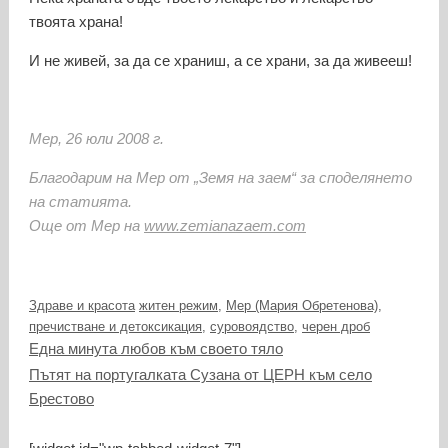
твоята храна!
И не живей, за да се храниш, а се храни, за да живееш!
Мер, 26 юли 2008 г.
Благодарим на Мер от „Земя на заем“ за споделянето
на статията.
Още от Мер на
www.zemianazaem.com
Категории
Етикети
Здраве и красота
житен режим
,
Мер (Мария Обретенова)
,
пречистване и детоксикация
,
суровоядство
,
черен дроб
Една минута любов към своето тяло
Пътят на португалката Сузана от ЦЕРН към село
Брестово