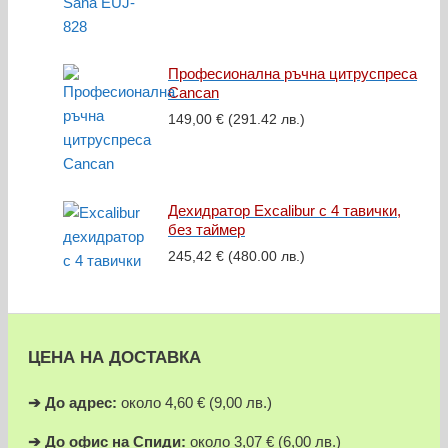
price
цена
was:
е:
529,19 €.
485,73 €.
Професионална ръчна цитруспреса
Cancan
149,00
€
(291.42 лв.)
Дехидратор Excalibur с 4 тавички,
без таймер
245,42
€
(480.00 лв.)
ЦЕНА НА ДОСТАВКА
➔
До адрес:
около 4,60 € (9,00 лв.)
➔
До офис на Спиди:
около 3,07 € (6,00 лв.)