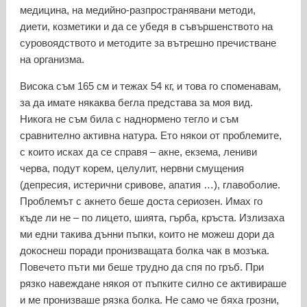
медицина, на медийно-разпространявани методи,
диети, козметики и да се убедя в съвършенството на
суровоядството и методите за вътрешно пречистване
на организма.
Висока съм 165 см и тежах 54 кг, и това го споменавам,
за да имате някаква бегла представа за моя вид.
Никога не съм била с наднормено тегло и съм
сравнително активна натура. Ето някои от проблемите,
с които исках да се справя – акне, екзема, лениви
черва, подут корем, целулит, нервни смущения
(депресия, истерични сривове, апатия …), главоболие.
Проблемът с акнето беше доста сериозен. Имах го
къде ли не – по лицето, шията, гърба, кръста. Излизаха
ми едни такива дънни пъпки, които не можеш дори да
докоснеш поради пронизващата болка чак в мозъка.
Повечето пъти ми беше трудно да спя по гръб. При
рязко навеждане някоя от пъпките силно се активираше
и ме пронизваше рязка болка. Не само че бяха грозни,