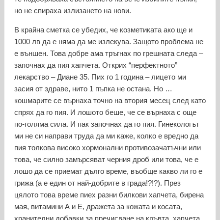
но не спираха излизането на нови.
В крайна сметка се убедих, че козметиката ако ще и
1000 лв да е няма да ме излекува. Защото проблема не
е външен. Това добре ама тръгнах по грешната следа –
започнах да пия хапчета. Открих “перфектното”
лекарство – Диане 35. Пих го 1 година – лицето ми
засия от здраве, нито 1 пъпка не остана. Но …
кошмарите се върнаха точно на втория месец след като
спрях да го пия. И лошото беше, че се върнаха с още
по-голяма сила. И пак започнах да го пия. Гинекологът
ми не си направи труда да ми каже, колко е вредно да
пия толкова високо хормонални противозачатъчни или
това, че силно замърсяват черния дроб или това, че е
лошо да се приемат дълго време, въобще какво ли го е
грижа (а е един от най-добрите в града!?!?). През
цялото това време пиех разни билкови хапчета, бирена
мая, витамини А и Е, дражета за кожата и косата,
хранителни добавки за пречисване на кръвта, хапчета,