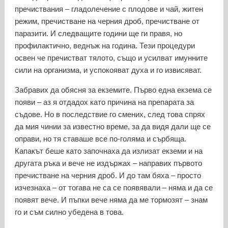
пречиствания – гладолечение с плодове и чай, житен
режим, пречистване на черния дроб, пречистване от
паразити. И следващите години ще ги правя, но
профилактично, веднъж на година. Тези процедури
освен че пречистват тялото, също и усилват имунните
сили на организма, и успокояват духа и го извисяват.
Забравих да обясня за екземите. Първо една екзема се
появи – аз я отдадох като причина на препарата за
съдове. Но в последствие го смених, след това спрях
да мия чинии за известно време, за да видя дали ще се
оправи, но тя ставаше все по-голяма и сърбяща.
Капакът беше като започнаха да излизат екземи и на
другата ръка и вече не издържах – направих първото
пречистване на черния дроб. И до там бяха – просто
изчезнаха – от тогава не са се появявали – няма и да се
появят вече. И пъпки вече няма да ме тормозят – знам
го и съм силно убедена в това.