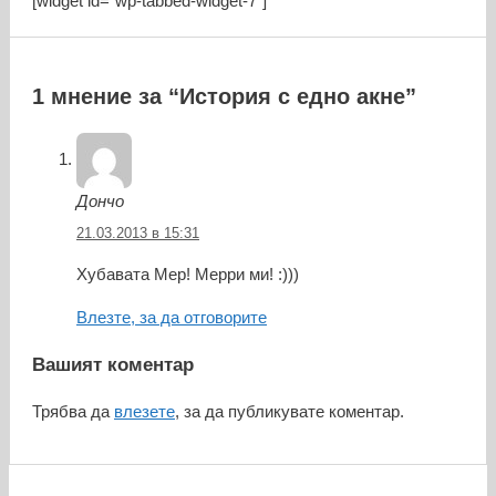
[widget id="wp-tabbed-widget-7"]
1 мнение за “История с едно акне”
Дончо
21.03.2013 в 15:31
Хубавата Мер! Мерри ми! :)))
Влезте, за да отговорите
Вашият коментар
Трябва да
влезете
, за да публикувате коментар.