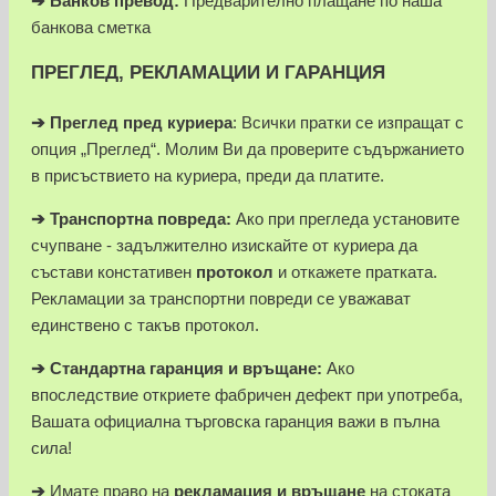
➔
Банков превод:
Предварително плащане по наша
банкова сметка
ПРЕГЛЕД, РЕКЛАМАЦИИ И ГАРАНЦИЯ
➔
Преглед пред куриера
: Всички пратки се изпращат с
опция „Преглед“. Молим Ви да проверите съдържанието
в присъствието на куриера, преди да платите.
➔
Транспортна повреда:
Ако при прегледа установите
счупване - задължително изискайте от куриера да
състави констативен
протокол
и откажете пратката.
Рекламации за транспортни повреди се уважават
единствено с такъв протокол.
➔
Стандартна гаранция и връщане:
Ако
впоследствие откриете фабричен дефект при употреба,
Вашата официална търговска гаранция важи в пълна
сила!
➔
Имате право на
рекламация и връщане
на стоката