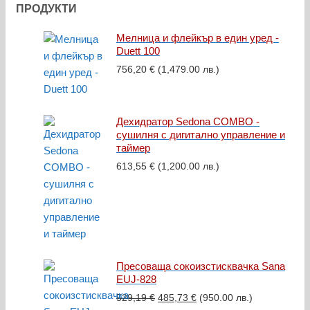
ПРОДУКТИ
Мелница и флейкър в един уред -
Duett 100
756,20
€
(1,479.00 лв.)
Дехидратор Sedona COMBO -
сушилня с дигитално управление и
таймер
613,55
€
(1,200.00 лв.)
Пресоваща сокоизстисквачка Sana
EUJ-828
Original
Текущата
529,19
€
485,73
€
(950.00 лв.)