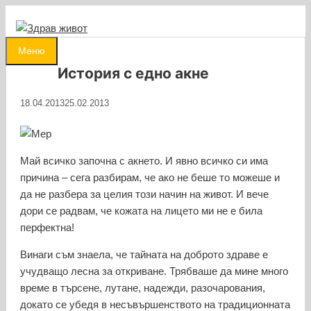
Към
съдържанието
0
Меню
История с едно акне
18.04.2013
25.02.2013
Май всичко започна с акнето. И явно всичко си има
причина – сега разбирам, че ако не беше то можеше и
да не разбера за целия този начин на живот. И вече
дори се радвам, че кожата на лицето ми не е била
перфектна!
Винаги съм знаела, че тайната на доброто здраве е
учудващо лесна за откриване. Трябваше да мине много
време в търсене, лутане, надежди, разочарования,
докато се убедя в несъвършенството на традиционната