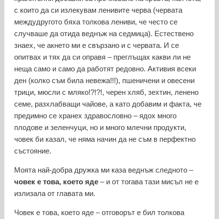
с които да си излекувам ленивите черва (червата
междудругото бяха толкова лениви, че често се
случваше да отида веднъж на седмица). Естествено
знаех, че акнето ми е свързано и с червата. И се
опитвах и тях да си оправя – преглъщах какви ли не
неща само и само да работят редовно. Активия всеки
ден (колко съм била невежа!!!), пшеничени и овесени
трици, мюсли с мляко!?!?!, черен хляб, зехтин, ленено
семе, разхлабващи чайове, а като добавим и факта, че
предимно се хранех здравословно – ядох много
плодове и зеленчуци, но и много млечни продукти,
човек би казал, че няма начин да не съм в перфектно
състояние.
Моята най-добра дружка ми каза веднъж следното –
човек е това, което яде
– и от тогава тази мисъл не е
излизала от главата ми.
Човек е това, което яде – отговорът е бил толкова