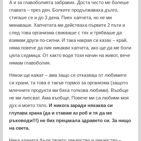
А и за главоболията забравих. Доста често ме болеше
главата – през ден. Болките продължаваха дълго,
стигаше се и до 3 дена. Пиех хапчета, но не ми
минаваше. Хапчетата ми действаха първите 2 пъти и
след това организма свикваше с тях и трябваше да
взимам други по-силни. И така накрая си казах – край,
няма повече да пия никакви хапчета, ако ще да ме боли
цяла седмица. От както водя този начин на живот, вече
нямам главоболия.
Някои ще кажат – ама защо се отказваш от любимите
си храни, та това е такъв тормоз за организма (защото
млечните продукти ми бяха толкова любими). Въобще
не ми липсват. Ама въобще. Повече ми са любими моя
дух и моето тяло.
И никога заради някаква си
глупава храна (да и ставам аз роб и тя да ме
ръководи!!!) не бих прецакала здравето си. За нищо
на света.
Нека храната бъде твоето лекарство и лекарство –