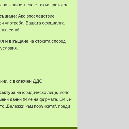
ават единствено с такъв протокол.
връщане:
Ако впоследствие
ри употреба, Вашата официална
ълна сила!
ия и връщане
на стоката според
 условия.
айни,
с включен ДДС
.
фактура
на юридическо лице, моля,
ени данни (Име на фирмата, ЕИК и
ето „Бележки към поръчката“, преди