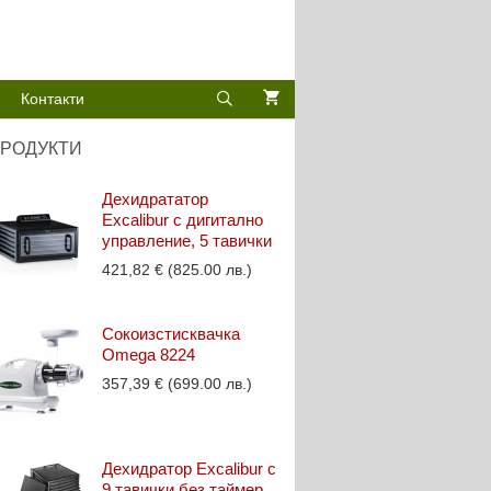
Контакти
РОДУКТИ
Дехидрататор
Excalibur с дигитално
управление, 5 тавички
421,82
€
(825.00 лв.)
Сокоизстисквачка
Omega 8224
357,39
€
(699.00 лв.)
Дехидратор Excalibur с
9 тавички без таймер