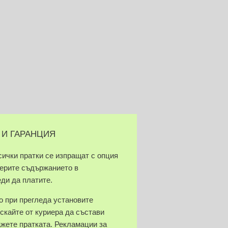
 И ГАРАНЦИЯ
сички пратки се изпращат с опция
верите съдържанието в
еди да платите.
 при прегледа установите
скайте от куриера да състави
ажете пратката. Рекламации за