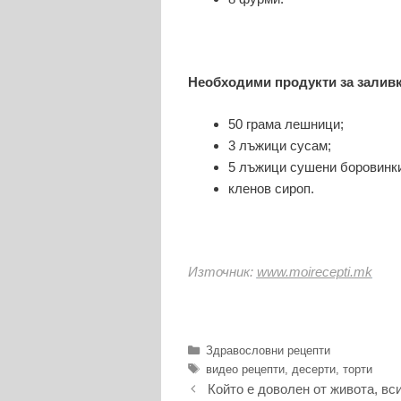
Необходими продукти за заливк
50 грама лешници;
3 лъжици сусам;
5 лъжици сушени боровинки
кленов сироп.
Източник:
www.moirecepti.mk
Категории
Здравословни рецепти
Етикети
видео рецепти
,
десерти
,
торти
Който е доволен от живота, вс