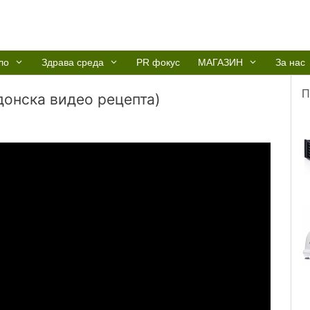
ло
Здрава среда
PR фокус
МАГАЗИН
За нас
П
донска видео рецепта)