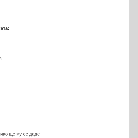
ата:
;
ичко ще му се даде