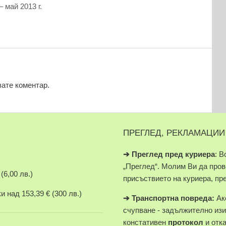
 май 2013 г.
вате коментар.
ПРЕГЛЕД, РЕКЛАМАЦИИ
➔
Преглед пред куриера
: В
„Преглед“. Молим Ви да про
(6,00 лв.)
присъствието на куриера, пр
 над 153,39 € (300 лв.)
➔
Транспортна повреда:
Ако
счупване - задължително изи
констативен
протокол
и отк