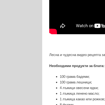
Лесна и чудесна видео рецепта за
Необходими продукти за блата:
100 грама бадеми;
100 грама лешници;
4 лъжици овесени ядки;
1 лъжица ленено масло;
1 лъжица какао или рожков;
8 фурми.