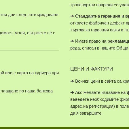
транспортни повреди се уваж
отни дни след потвърждаване
➔
Стандартна гаранция и 
откриете фабричен дефект п
търговска гаранция важи в п
имост, моля, свържете се с
➔
Имате право на
рекламац
реда, описан в нашите Общи
ЦЕНИ И ФАКТУРИ
й или с карта на куриера при
➔
Всички цени в сайта са кр
плащане по наша банкова
➔
Ако желаете издаване на
въведете необходимите фирм
адрес на регистрация) в пол
да я завършите.