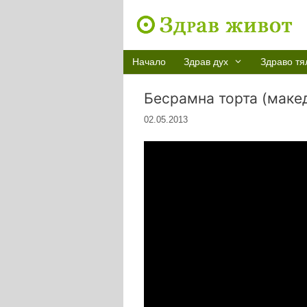
Към
съдържанието
Начало
Здрав дух
Здраво тя
Бесрамна торта (маке
02.05.2013