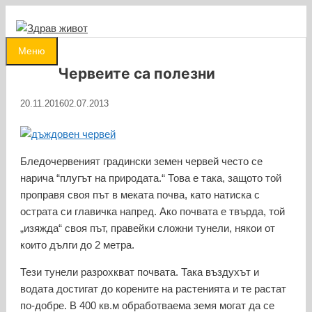
Към
съдържанието
0
Меню
Червеите са полезни
20.11.2016
02.07.2013
Бледочервеният градински земен червей често се
нарича “плугът на природата.“ Това е така, защото той
проправя своя път в меката почва, като натиска с
острата си главичка напред. Ако почвата е твърда, той
„изяжда“ своя път, правейки сложни тунели, някои от
които дълги до 2 метра.
Тези тунели разрохкват почвата. Така въздухът и
водата достигат до корените на растенията и те растат
по-добре. В 400 кв.м обработваема земя могат да се