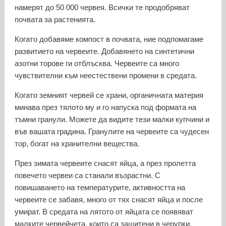
намерят до 50 000 червея. Всички те продобряват
почвата за растенията.
Когато добавяме компост в почвата, ние подпомагаме
развитието на червеите. Добавянето на синтетични
азотни торове ги отблъсква. Червеите са много
чувствителни към неестествени промени в средата.
Когато земният червей се храни, органичната материя
минава през тялото му и го напуска под формата на
тъмни гранули. Можете да видите тези малки купчини и
във вашата градина. Гранулите на червеите са чудесен
тор, богат на хранителни вещества.
През зимата червеите снасят яйца, а през пролетта
повечето червеи са станали възрастни. С
повишаването на температурите, активността на
червеите се забавя, много от тях снасят яйца и после
умират. В средата на лятото от яйцата се появяват
малките червейчета, които са защитени в черупки.