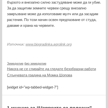
бързото и внезапно силно застудяване може да ги убие.
За да защитим земните червеи срещу внезапно
замръзване може да използваме мулч или да засадим
растения. По този начин освен предпазване от студа,
даваме и храна на червеите.
Източник:
www.biogradinka.agrolink.org
Категории
Етикети
Земеделие
био земеделие
Никога не се спирайте да гледате безобразни работи
Слънчевата градина на Момка Шопова
[widget id="wp-tabbed-widget-7"]
1 мнение за “Червеите са полезни”