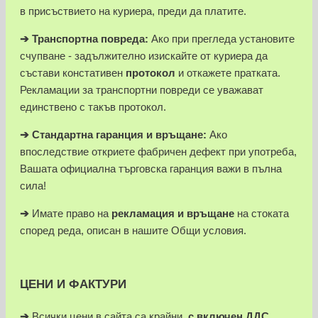
в присъствието на куриера, преди да платите.
➔
Транспортна повреда:
Ако при прегледа установите
счупване - задължително изискайте от куриера да
състави констативен
протокол
и откажете пратката.
Рекламации за транспортни повреди се уважават
единствено с такъв протокол.
➔
Стандартна гаранция и връщане:
Ако
впоследствие откриете фабричен дефект при употреба,
Вашата официална търговска гаранция важи в пълна
сила!
➔
Имате право на
рекламация и връщане
на стоката
според реда, описан в нашите Общи условия.
ЦЕНИ И ФАКТУРИ
➔
Всички цени в сайта са крайни,
с включен ДДС
.