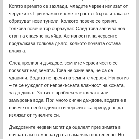
Когато времето се захлади, младите червеи излизат от
черупките. При влажно време те растат бързо и така се
образуват нови тунели. Колкото повече се хранят,
толкова повече тор образуват. След това започва нов
етап на снасяне на яйца. Активността на червеите
продължава толкова дълго, колкото почвата остава
влажна.
След проливни дъждове, земните червеи често се
появяват над земята. Това не означава, че са се
удавили. Водата не пречи на земните червеи. Напротив
– те се нуждаят от непрекъсната влажност на кожата,
за да дишат. За тях е проблем застоялата или
замърсена вода. При много силни дъждове, водата е в
повече от необходимото и червеите са принудено да
излязат от тунелите си.
Дъждовните червеи могат да оцелеят през зимата в
почвата ако температурата намалява постепенно. Но