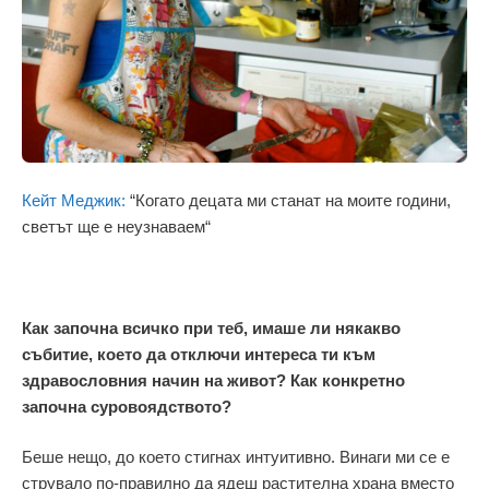
Кейт Меджик:
“Когато децата ми станат на моите години,
светът ще е неузнаваем“
Как започна всичко при теб, имаше ли някакво
събитие, което да отключи интереса ти към
здравословния начин на живот? Как конкретно
започна суровоядството?
Беше нещо, до което стигнах интуитивно. Винаги ми се е
струвало по-правилно да ядеш растителна храна вместо