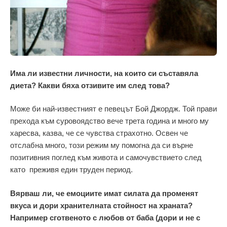
Има ли известни личности, на които си съставяла
диета? Какви бяха отзивите им след това?
Може би най-известният е певецът Бой Джордж. Той прави
прехода към суровоядство вече трета година и много му
харесва, казва, че се чувства страхотно. Освен че
отслабна много, този режим му помогна да си върне
позитивния поглед към живота и самочувствието след
като преживя един труден период.
Вярваш ли, че емоциите имат силата да променят
вкуса и дори хранителната стойност на храната?
Например сготвеното с любов от баба (дори и не с