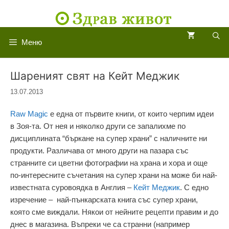
Към
съдържанието
Меню
Шареният свят на Кейт Меджик
13.07.2013
Raw Magic
е една от първите книги, от които черпим идеи
в Зоя-та. От нея и няколко други се запалихме по
дисциплината “бъркане на супер храни” с наличните ни
продукти. Различава от много други на пазара със
странните си цветни фотографии на храна и хора и още
по-интересните съчетания на супер храни на може би най-
известната суровоядка в Англия –
Кейт Меджик
. С едно
изречение – най-пънкарската книга със супер храни,
която сме виждали. Някои от нейните рецепти правим и до
днес в магазина. Въпреки че са странни (например