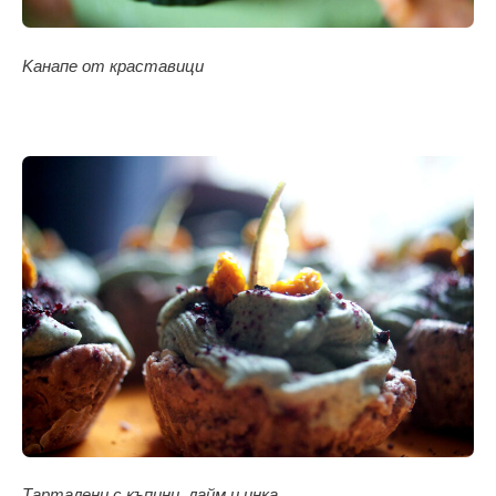
Kанапе от краставици
Tарталени с къпини, лайм и инка