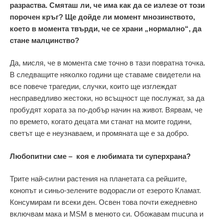
разраства. Смяташ ли, че има как да се излезе от този
порочен кръг? Ще дойде ли момент мнозинството,
което в момента твърди, че се храни „нормално“, да
стане малцинство?
Да, мисля, че в момента сме точно в тази повратна точка.
В следващите няколко години ще ставаме свидетели на
все повече трагедии, случки, които ще изглеждат
несправедливо жестоки, но всъщност ще послужат, за да
пробудят хората за по-добър начин на живот. Вярвам, че
по времето, когато децата ми станат на моите години,
светът ще е неузнаваем, и промяната ще е за добро.
Любопитни сме – коя е любимата ти суперхрана?
Трите най-силни растения на планетата са рейшите,
конопът и синьо-зелените водорасли от езерото Кламат.
Консумирам ги всеки ден. Освен това почти ежедневно
включвам мака и MSM в менюто си. Обожавам mucuna и