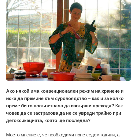
Ако някой има конвенционален режим на хранене и
иска да премине към суровоядство – как и за колко
време би го посъветвала да извърши прехода? Как
човек да се застрахова да не се увреди трайно при
детоксикацията, която ще последва?
Моето мнение е, че необходими поне седем години, а