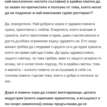
най-екологично чистите съставки) в крайна сметка да
се окаже по-пречистено и полезно от това, което могат
да ни поднесат в най-изискания гурме ресторант?
Да, определено. Най-добрата храна е здравословната
храна, приготвена с любов. Енергията, която влагаме в
храната, която приготвяме и ядем, дава съвсем реално и
доста дълбоко отражение върху здравето ни. Ето защо
винаги трябва да следваме сърцата си и да ядем храната,
която ни прави най-щастливи. Да ядеш здравословно,
защото смяташ, че така трябва, вместо защото искрено го
искаш, не е холистичен подход. Но в крайна сметка, това
е магията – колкото повече се вслушваме в себе си,
толкова повече търсим това, което е добро и полезно за
нас.
Дори и повече хора да станат вегетарианци, цялата
индустрия (която наричаме хранителна, а всъщност е
по-скоро химическа) сякаш продължава да се