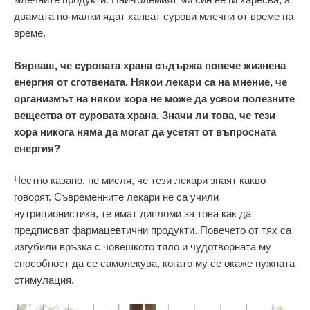
двамата по-малки ядат хапват сурови млечни от време на
време.
Вярваш, че суровата храна съдържа повече жизнена
енергия от сготвената. Някои лекари са на мнение, че
организмът на някои хора не може да усвои полезните
вещества от суровата храна. Значи ли това, че тези
хора никога няма да могат да усетят от въпросната
енергия?
Честно казано, не мисля, че тези лекари знаят какво
говорят. Съвременните лекари не са учили
нутриционистика, те имат дипломи за това как да
предписват фармацевтични продукти. Повечето от тях са
изгубили връзка с човешкото тяло и чудотворната му
способност да се самолекува, когато му се окаже нужната
стимулация.