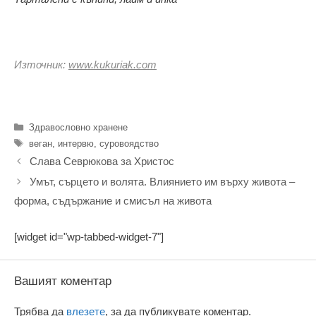
Източник:
www.kukuriak.com
Категории
Здравословно хранене
Етикети
веган
,
интервю
,
суровоядство
Слава Севрюкова за Христос
Умът, сърцето и волята. Влиянието им върху живота –
форма, съдържание и смисъл на живота
[widget id="wp-tabbed-widget-7"]
Вашият коментар
Трябва да
влезете
, за да публикувате коментар.