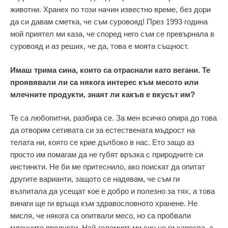
животни. Хранех по този начин известно време, без дори
да си давам сметка, че съм суровояд! През 1993 година
мой приятел ми каза, че според него съм се превърнала в
суровояд и аз реших, че да, това е моята същност.
Имаш трима сина, които са отраснали като вегани. Те
проявявали ли са някога интерес към месото или
млечните продукти, знаят ли какъв е вкусът им?
Те са любопитни, разбира се. За мен всичко опира до това
да отворим сетивата си за естествената мъдрост на
телата ни, която се крие дълбоко в нас. Ето защо аз
просто им помагам да не губят връзка с природните си
инстинкти. Не би ме притеснило, ако поискат да опитат
другите варианти, защото се надявам, че съм ги
възпитала да усещат кое е добро и полезно за тях, а това
винаги ще ги връща към здравословното хранене. Не
мисля, че някога са опитвали месо, но са пробвали
млечните продукти. Най-големият ми син не ги харесва, а