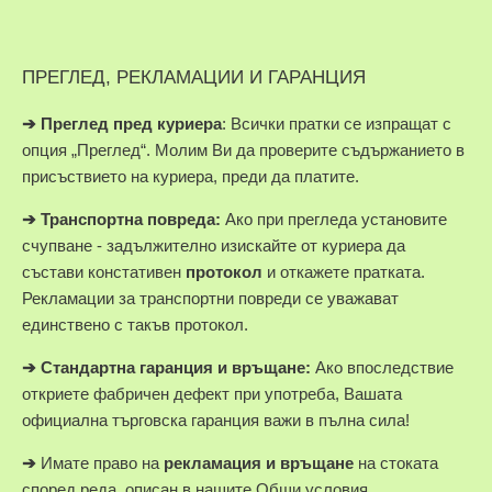
ПРЕГЛЕД, РЕКЛАМАЦИИ И ГАРАНЦИЯ
➔
Преглед пред куриера
: Всички пратки се изпращат с
опция „Преглед“. Молим Ви да проверите съдържанието в
присъствието на куриера, преди да платите.
➔
Транспортна повреда:
Ако при прегледа установите
счупване - задължително изискайте от куриера да
състави констативен
протокол
и откажете пратката.
Рекламации за транспортни повреди се уважават
единствено с такъв протокол.
➔
Стандартна гаранция и връщане:
Ако впоследствие
откриете фабричен дефект при употреба, Вашата
официална търговска гаранция важи в пълна сила!
➔
Имате право на
рекламация и връщане
на стоката
според реда, описан в нашите Общи условия.