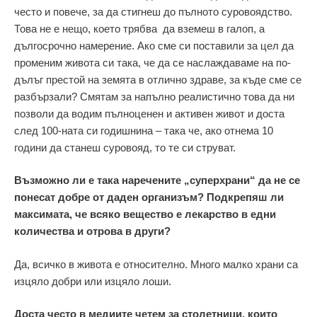
често и повече, за да стигнеш до пълното суровоядство.
Това не е нещо, което трябва да вземеш в галоп, а
дългосрочно намерение. Ако сме си поставили за цел да
променим живота си така, че да се наслаждаваме на по-
дълъг престой на земята в отлично здраве, за къде сме се
разбързали? Смятам за напълно реалистично това да ни
позволи да водим пълноценен и активен живот и доста
след 100-ната си годишнина – така че, ако отнема 10
години да станеш суровояд, то те си струват.
Възможно ли е така наречените „суперхрани“ да не се
понесат добре от даден организъм? Подкрепяш ли
максимата, че всяко вещество е лекарство в едни
количества и отрова в други?
Да, всичко в живота е относително. Много малко храни са
изцяло добри или изцяло лоши.
Доста често в медиите четем за столетници, които