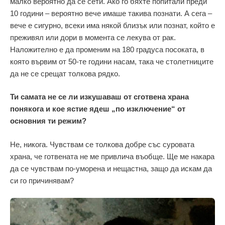
малко вероятно да се сети. Ако го бяхте попитали преди
10 години – вероятно вече имаше такива познати. А сега –
вече е сигурно, всеки има някой близък или познат, който е
преживял или дори в момента се лекува от рак.
Наложително е да променим на 180 градуса посоката, в
която вървим от 50-те години насам, така че столетниците
да не се срещат толкова рядко.
Ти самата не се ли изкушаваш от сготвена храна
понякога и кое ястие ядеш „по изключение“ от
основния ти режим?
Не, никога. Чувствам се толкова добре със суровата
храна, че готвената не ме привлича въобще. Ще ме накара
да се чувствам по-уморена и нещастна, защо да искам да
си го причинявам?