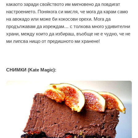
какаото заради свойството им мигновено да повдигат
настроението. Понякога си мисля, че мога да карам само
на авокадо или може би кокосови орехи. Мога да
продължавам да изреждам… с толкова много удивителни
храни, между които да избираш, въобще не е чудно, че не
ми липсва нищо от предишното ми хранене!
СНИМКИ (Kate Magic):