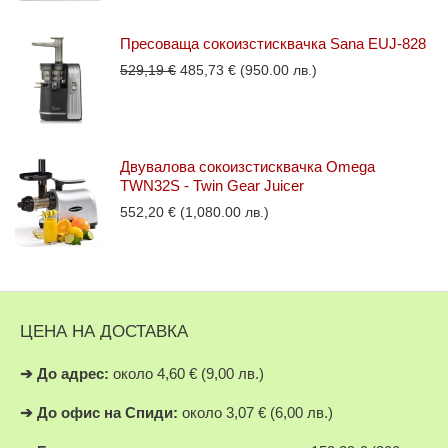
Пресоваща сокоизстисквачка Sana EUJ-828
Original
Текущата
529,19
€
485,73
€
(950.00 лв.)
price
цена
was:
е:
529,19 €.
485,73 €.
Двувалова сокоизстисквачка Omega
TWN32S - Twin Gear Juicer
552,20
€
(1,080.00 лв.)
ЦЕНА НА ДОСТАВКА
➔
До адрес:
около 4,60 € (9,00 лв.)
➔
До офис на Спиди:
около 3,07 € (6,00 лв.)