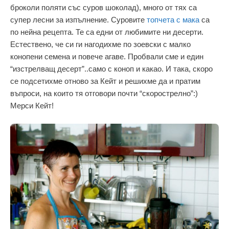
броколи поляти със суров шоколад), много от тях са
супер лесни за изпълнение. Суровите
топчета с мака
са
по нейна рецепта. Те са едни от любимите ни десерти.
Естествено, че си ги нагодихме по зоевски с малко
конопени семена и повече агаве. Пробвали сме и един
“изстрелващ десерт”..само с коноп и какао. И така, скоро
се подсетихме отново за Кейт и решихме да и пратим
въпроси, на които тя отговори почти “скорострелно”:)
Мерси Кейт!