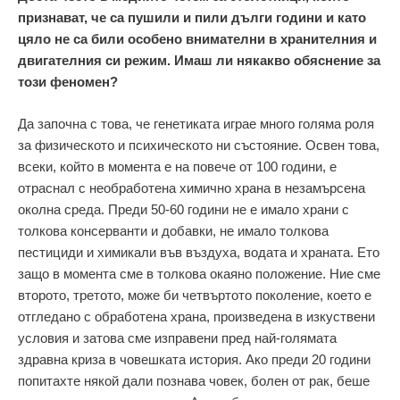
признават, че са пушили и пили дълги години и като
цяло не са били особено внимателни в хранителния и
двигателния си режим. Имаш ли някакво обяснение за
този феномен?
Да започна с това, че генетиката играе много голяма роля
за физическото и психическото ни състояние. Освен това,
всеки, който в момента е на повече от 100 години, е
отраснал с необработена химично храна в незамърсена
околна среда. Преди 50-60 години не е имало храни с
толкова консерванти и добавки, не имало толкова
пестициди и химикали във въздуха, водата и храната. Ето
защо в момента сме в толкова окаяно положение. Ние сме
второто, третото, може би четвъртото поколение, което е
отгледано с обработена храна, произведена в изкуствени
условия и затова сме изправени пред най-голямата
здравна криза в човешката история. Ако преди 20 години
попитахте някой дали познава човек, болен от рак, беше